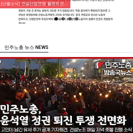
[산별소식] 건설산업연맹 플랜트건…
민주노총 뉴스 NEWS