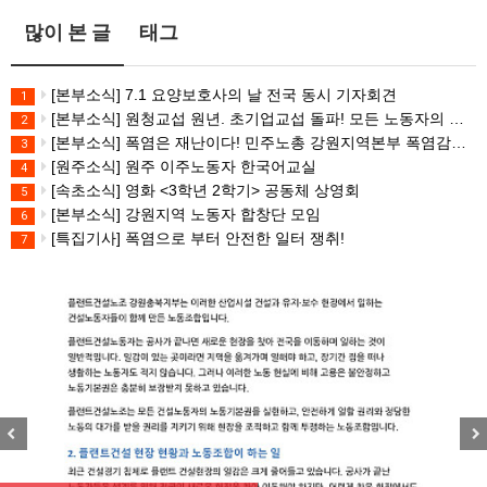
많이 본 글
태그
[본부소식] 7.1 요양보호사의 날 전국 동시 기자회견
1
[본부소식] 원청교섭 원년. 초기업교섭 돌파! 모든 노동자의 노동기본권 쟁취! 민주노총 7.15 총파업대회
2
[본부소식] 폭염은 재난이다! 민주노총 강원지역본부 폭염감시단 선포 기자회견
3
[원주소식] 원주 이주노동자 한국어교실
4
[속초소식] 영화 <3학년 2학기> 공동체 상영회
5
[본부소식] 강원지역 노동자 합창단 모임
6
[특집기사] 폭염으로 부터 안전한 일터 쟁취!
7
Previous
Nex