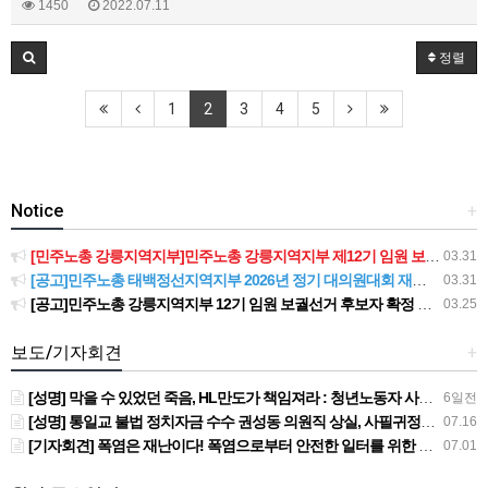
1450
2022.07.11
정렬
1
2
3
4
5
Notice
+
[민주노총 강릉지역지부]민주노총 강릉지역지부 제12기 임원 보궐선거결과 공고
03.31
[공고]민주노총 태백정선지역지부 2026년 정기 대의원대회 재소집 건
03.31
[공고]민주노총 강릉지역지부 12기 임원 보궐선거 후보자 확정 공고
03.25
보도/기자회견
+
[성명] 막을 수 있었던 죽음, HL만도가 책임져라 : 청년노동자 사망사고의 철저한 진상규명과 재발방지 대책 마련하라
6일전
[성명] 통일교 불법 정치자금 수수 권성동 의원직 상실, 사필귀정이다
07.16
[기자회견] 폭염은 재난이다! 폭염으로부터 안전한 일터를 위한 민주노총 강원지역본부 폭염감시단 선포 기자회견
07.01