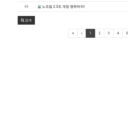
49
노조법 2.3조 개정 쟁취하자!
검색
1
2
3
4
5