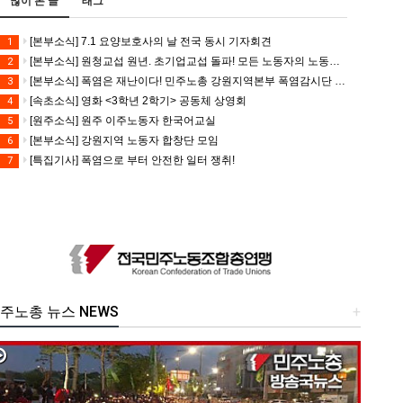
많이 본 글
태그
[본부소식] 7.1 요양보호사의 날 전국 동시 기자회견
1
[본부소식] 원청교섭 원년. 초기업교섭 돌파! 모든 노동자의 노동기본권 쟁취! 민주노총 7.15 총파업대회
2
[본부소식] 폭염은 재난이다! 민주노총 강원지역본부 폭염감시단 선포 기자회견
3
[속초소식] 영화 <3학년 2학기> 공동체 상영회
4
[원주소식] 원주 이주노동자 한국어교실
5
[본부소식] 강원지역 노동자 합창단 모임
6
[특집기사] 폭염으로 부터 안전한 일터 쟁취!
7
주노총 뉴스 NEWS
+