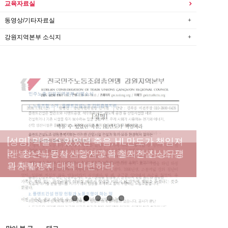
교육자료실
동영상/기타자료실
강원지역본부 소식지
[성명] 막을 수 있었던 죽음, HL만도가 책임져
라 : 청년노동자 사망사고의 철저한 진상규명
[산별소식] 건설산업연맹 플랜트건설노조 강
[강릉,속초,원주,춘천] 폭염감시단 사업 이모저
[조합원☆인터뷰] 서비스연맹 전국학교비정
과 재발방지 대책 마련하라
원충북지부
모
규직노동조합 강원지부 김유미 춘천지회장
[본부소식] 강원지역 노동자 합창단 모임