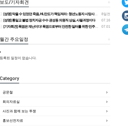
보도/기자회견
+
[성명] 막을 수 있었던 죽음, HL만도가 책임져라 : 청년노동자 사망사고의 철저한 진상규명과 재발방지 대책 마련하라
8일전
[성명] 통일교 불법 정치자금 수수 권성동 의원직 상실, 사필귀정이다
07.16
[기자회견] 폭염은 재난이다! 폭염으로부터 안전한 일터를 위한 민주노총 강원지역본부 폭염감시단 선포 기자회견
07.01
월간 주요일정
+
등록된 일정이 없습니다.
Category
공문철
회의자료실
사진과 함께 보는 투쟁
홍보선전자료