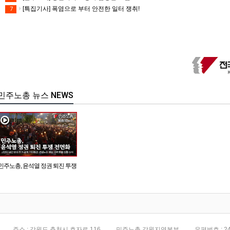
[특집기사] 폭염으로 부터 안전한 일터 쟁취!
7
민주노총 뉴스 NEWS
민주노총, 윤석열 정권 퇴진 투쟁
전면화
주소 : 강원도 춘천시 효자로 116
민주노총 강원지역본부
우편번호 : 24