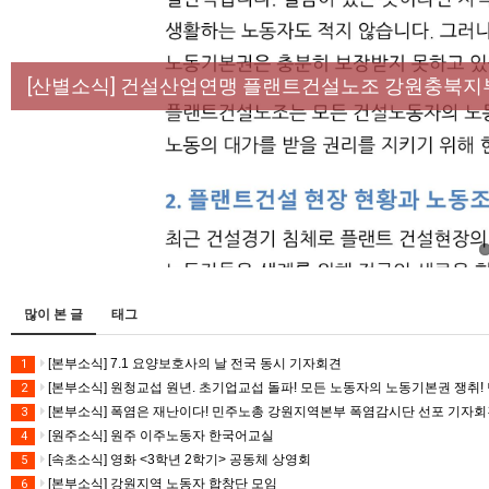
[성명] 막을 수 있었던 죽음, HL만도가 책임져라 :
[산별소식] 건설산업연맹 플랜트건설노조 강원충북지
[강릉,속초,원주,춘천] 폭염감시단 사업 이모저모
[조합원☆인터뷰] 서비스연맹 전국학교비정규직노동
[본부소식] 강원지역 노동자 합창단 모임
많이 본 글
태그
[본부소식] 7.1 요양보호사의 날 전국 동시 기자회견
1
[본부소식] 원청교섭 원년. 초기업교섭 돌파! 모든 노동자의 노동기본권 쟁취! 
2
[본부소식] 폭염은 재난이다! 민주노총 강원지역본부 폭염감시단 선포 기자
3
[원주소식] 원주 이주노동자 한국어교실
4
[속초소식] 영화 <3학년 2학기> 공동체 상영회
5
[본부소식] 강원지역 노동자 합창단 모임
6