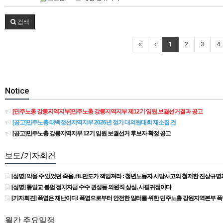
검색
1
2
3
4
Notice
[민주노총 강릉지역지부]민주노총 강릉지역지부 제12기 임원 보궐선거결과 공고
[공고]민주노총 태백정선지역지부 2026년 정기 대의원대회 재소집 건
[공고]민주노총 강릉지역지부 12기 임원 보궐선거 후보자 확정 공고
보도/기자회견
[성명] 막을 수 있었던 죽음, HL만도가 책임져라 : 청년노동자 사망사고의 철저한 진상규
[성명] 통일교 불법 정치자금 수수 권성동 의원직 상실, 사필귀정이다
[기자회견] 폭염은 재난이다! 폭염으로부터 안전한 일터를 위한 민주노총 강원지역본부 
월간 주요일정