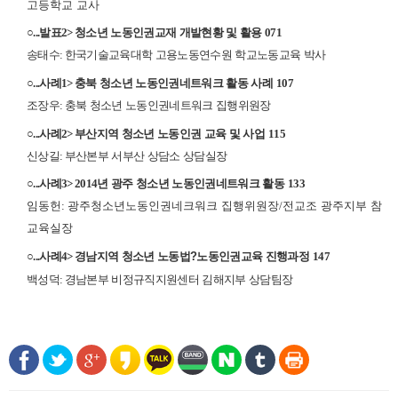
고등학교 교사
○
...
발표
2>
청소년 노동인권교재 개발현황 및 활용
071
송태수
:
한국기술교육대학 고용노동연수원 학교노동교육 박사
○
...
사례
1>
충북 청소년 노동인권네트워크 활동 사례
107
조장우
:
충북 청소년 노동인권네트워크 집행위원장
○
...
사례
2>
부산지역 청소년 노동인권 교육 및 사업
115
신상길
:
부산본부 서부산 상담소 상담실장
○
...
사례
3> 2014
년 광주 청소년 노동인권네트워크 활동
133
임동헌
:
광주청소년노동인권네크워크 집행위원장
/
전교조 광주지부 참
교육실장
○
...
사례
4>
경남지역 청소년 노동법
?
노동인권교육 진행과정
147
백성덕
:
경남본부 비정규직지원센터 김해지부 상담팀장