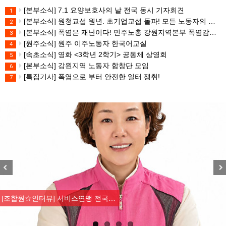
[본부소식] 7.1 요양보호사의 날 전국 동시 기자회견
1
[본부소식] 원청교섭 원년. 초기업교섭 돌파! 모든 노동자의 노동기본권 쟁취! 민주노총 7.15 총파업대회
2
[본부소식] 폭염은 재난이다! 민주노총 강원지역본부 폭염감시단 선포 기자회견
3
[원주소식] 원주 이주노동자 한국어교실
4
[속초소식] 영화 <3학년 2학기> 공동체 상영회
5
[본부소식] 강원지역 노동자 합창단 모임
6
[특집기사] 폭염으로 부터 안전한 일터 쟁취!
7
Previous
Nex
[조합원☆인터뷰] 서비스연맹 전국…