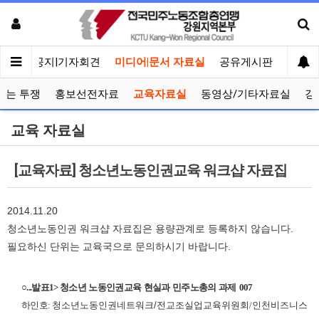
메인
공지|기자회견
미디어|문서 자료실
공유게시판
선거관
보는 투쟁
홍보선전자료
교육자료실
동영상/기타자료실
강
교육 자료실
[교육자료] 청소년노동인권교육 워크샵 자료집
2014.11.20
청소년노동인권 워크샵 자료집은 용량관계로 등록하지 않습니다.
필요하신 단위는 교육국으로 문의하시기 바랍니다.
○
...
발표
1>
청소년 노동인권교육 현실과 민주노총의 과제
007
하인호
:
청소년노동인권네트워크/
전교조실업교육위원회
/
인천비즈니스