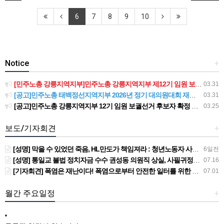
6
7
8
9
10
Notice
+
[민주노총 강릉지역지부]민주노총 강릉지역지부 제12기 임원 보궐선거결과 공고
03.31
[공고]민주노총 태백정선지역지부 2026년 정기 대의원대회 재소집 건
03.31
[공고]민주노총 강릉지역지부 12기 임원 보궐선거 후보자 확정 공고
03.25
보도/기자회견
+
[성명] 막을 수 있었던 죽음, HL만도가 책임져라 : 청년노동자 사망사고의 철저한 진상규명과 재발방지 대책 마련하라
6일전
[성명] 통일교 불법 정치자금 수수 권성동 의원직 상실, 사필귀정이다
07.16
[기자회견] 폭염은 재난이다! 폭염으로부터 안전한 일터를 위한 민주노총 강원지역본부 폭염감시단 선포 기자회견
07.01
월간 주요일정
+