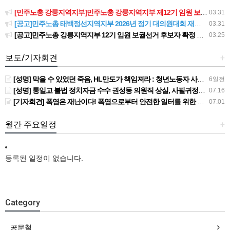
[민주노총 강릉지역지부]민주노총 강릉지역지부 제12기 임원 보궐선거결과 공고
03.31
[공고]민주노총 태백정선지역지부 2026년 정기 대의원대회 재소집 건
03.31
[공고]민주노총 강릉지역지부 12기 임원 보궐선거 후보자 확정 공고
03.25
보도/기자회견
+
[성명] 막을 수 있었던 죽음, HL만도가 책임져라 : 청년노동자 사망사고의 철저한 진상규명과 재발방지 대책 마련하라
6일전
[성명] 통일교 불법 정치자금 수수 권성동 의원직 상실, 사필귀정이다
07.16
[기자회견] 폭염은 재난이다! 폭염으로부터 안전한 일터를 위한 민주노총 강원지역본부 폭염감시단 선포 기자회견
07.01
월간 주요일정
+
등록된 일정이 없습니다.
Category
공문철