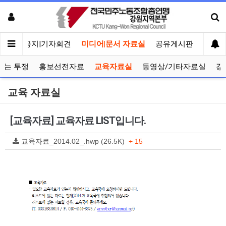
메인
공지|기자회견
미디어|문서 자료실
공유게시판
선거관
보는 투쟁
홍보선전자료
교육자료실
동영상/기타자료실
강
교육 자료실
[교육자료] 교육자료 LIST입니다.
교육자료_2014.02_.hwp (26.5K)
+ 15