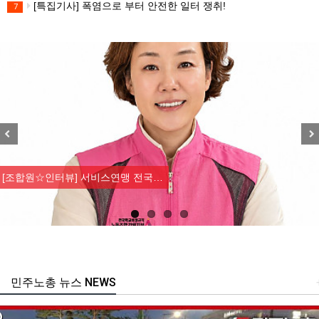
[특집기사] 폭염으로 부터 안전한 일터 쟁취!
7
Previous
Nex
[조합원☆인터뷰] 서비스연맹 전국…
민주노총 뉴스 NEWS