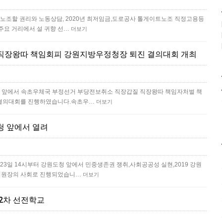
 노조할 권리와 노동상담, 2020년 최저임금,도로공사 톨게이트노조 직정고용등
주요 거리에서 설 귀향 선…
더보기
직장왕따 책임회피 강원지방우정청장 퇴진 결의대회 개최
정청 앞에서 속초우체국 부정선거 부당전보취소 직장갑질 직장왕따 책임자처벌 책
 결의대회를 진행하였습니다.속초우…
더보기
청 앞에서 열려
23일 14시부터 강원도청 앞에서 민중생존권 쟁취,사회공공성 실현,2019 강원
위원장의 사회로 진행되었습니…
더보기
 2차 선전학교