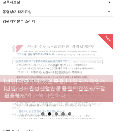
교육자료실
동영상/기타자료실
강원지역본부 소식지
New
New
New
New
[성명] 막을 수 있었던 죽음, HL만도가 책임져
라 : 청년노동자 사망사고의 철저한 진상규명
[산별소식] 건설산업연맹 플랜트건설노조 강
[강릉,속초,원주,춘천] 폭염감시단 사업 이모저
[조합원☆인터뷰] 서비스연맹 전국학교비정
과 재발방지 대책 마련하라
원충북지부
모
규직노동조합 강원지부 김유미 춘천지회장
[본부소식] 강원지역 노동자 합창단 모임