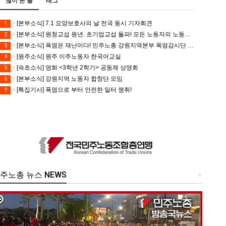
많이 본 글
태그
[본부소식] 7.1 요양보호사의 날 전국 동시 기자회견
1
[본부소식] 원청교섭 원년. 초기업교섭 돌파! 모든 노동자의 노동기본권 쟁취! 민주노총 7.15 총파업대회
2
[본부소식] 폭염은 재난이다! 민주노총 강원지역본부 폭염감시단 선포 기자회견
3
[원주소식] 원주 이주노동자 한국어교실
4
[속초소식] 영화 <3학년 2학기> 공동체 상영회
5
[본부소식] 강원지역 노동자 합창단 모임
6
[특집기사] 폭염으로 부터 안전한 일터 쟁취!
7
주노총 뉴스 NEWS
+