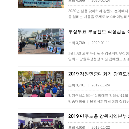
조회 4,096
2020-01-24
|
2020년 설을 맞이하여 강원도 전역에서
을 알리는 내용을 주제로 버스터미널과 
부정투표 부당전보 직장갑질 
조회 3,769
2020-01-11
|
1월10일 오후 4시. 원주 강원지방우
임회피 강원우정청장 퇴진 집배원노조
2019 강원민중대회가 강원도
조회 3,701
2019-11-24
|
강원연석회의는( 상임대표 김영섭)11월 
민중대회를 강원연석회의 신현암 집행
2019 민주노총 강원지역본부
조회 4,658
2019-11-22
|