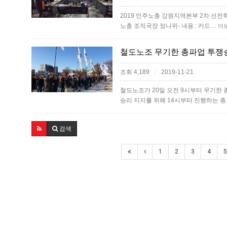
2019 민주노총 강원지역본부 2차 선전학교- 일
노총 조직국장 정나위- 내용 : 카드…
더
철도노조 무기한 총파업 투쟁
조회 4,189
2019-11-21
|
철도노조가 20일 오전 9시부터 무기한
승리 지지를 위해 14시부터 진행하는 
검색
1
2
3
4
5