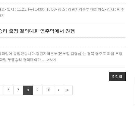
시 : 11.21. (목) 14:00~18:00- 장소 : 강원지역본부 대회의실- 강사 : 민주
보기
승리 출정 결의대회 영주역에서 진행
 총파업에 돌입했습니다.강원지역본부(본부장 김영섭)는 경북 영주로 파업 투쟁
총파업 투쟁승리 결의대회가 …
더보기
정렬
6
7
8
9
10