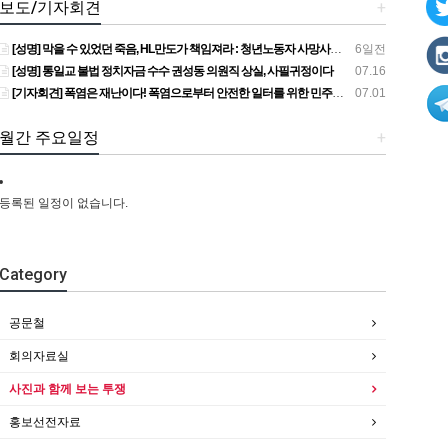
보도/기자회견
+
[성명] 막을 수 있었던 죽음, HL만도가 책임져라 : 청년노동자 사망사고의 철저한 진상규명과 재발방지 대책 마련하라
6일전
[성명] 통일교 불법 정치자금 수수 권성동 의원직 상실, 사필귀정이다
07.16
[기자회견] 폭염은 재난이다! 폭염으로부터 안전한 일터를 위한 민주노총 강원지역본부 폭염감시단 선포 기자회견
07.01
월간 주요일정
+
등록된 일정이 없습니다.
Category
공문철
회의자료실
사진과 함께 보는 투쟁
홍보선전자료