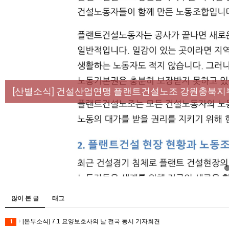
[성명] 막을 수 있었던 죽음, HL만도가 책임져라 :
[산별소식] 건설산업연맹 플랜트건설노조 강원충북지
[강릉,속초,원주,춘천] 폭염감시단 사업 이모저모
[조합원☆인터뷰] 서비스연맹 전국학교비정규직노동
[본부소식] 강원지역 노동자 합창단 모임
많이 본 글
태그
[본부소식] 7.1 요양보호사의 날 전국 동시 기자회견
1