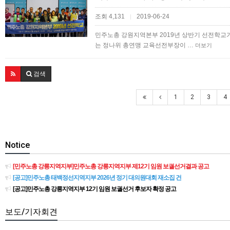
조회 4,131
2019-06-24
|
민주노총 강원지역본부 2019년 상반기 선전학교가
는 정나위 총연맹 교육선전부장이 …
더보기
검색
1
2
3
4
Notice
[민주노총 강릉지역지부]민주노총 강릉지역지부 제12기 임원 보궐선거결과 공고
[공고]민주노총 태백정선지역지부 2026년 정기 대의원대회 재소집 건
[공고]민주노총 강릉지역지부 12기 임원 보궐선거 후보자 확정 공고
보도/기자회견