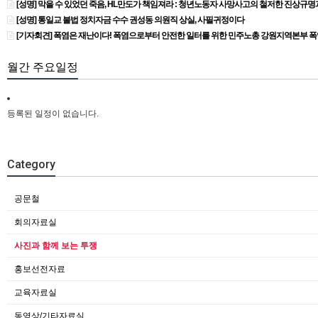
[성명] 막을 수 있었던 죽음, HL만도가 책임져라 : 청년노동자 사망사고의 철저한 진상규
[성명] 통일교 불법 정치자금 수수 권성동 의원직 상실, 사필귀정이다
[기자회견] 폭염은 재난이다! 폭염으로부터 안전한 일터를 위한 민주노총 강원지역본부 
월간 주요일정
등록된 일정이 없습니다.
Category
공문철
회의자료실
사진과 함께 보는 투쟁
홍보선전자료
교육자료실
동영상/기타자료실