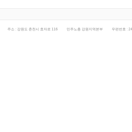
주소 : 강원도 춘천시 효자로 116
민주노총 강원지역본부
우편번호 : 24