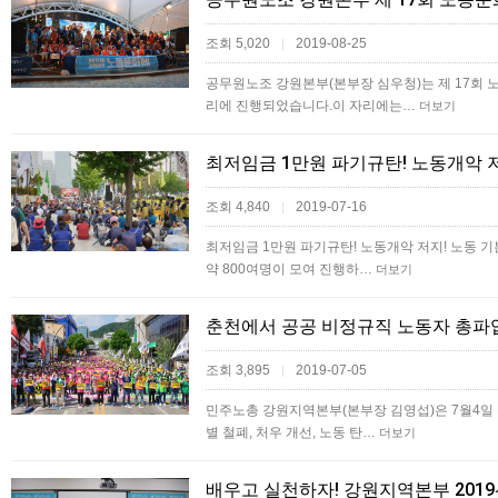
조회 5,020
2019-08-25
|
공무원노조 강원본부(본부장 심우청)는 제 17회 
리에 진행되었습니다.이 자리에는…
더보기
최저임금 1만원 파기규탄! 노동개악 
조회 4,840
2019-07-16
|
최저임금 1만원 파기규탄! 노동개악 저지! 노동 기
약 800여명이 모여 진행하…
더보기
춘천에서 공공 비정규직 노동자 총파
조회 3,895
2019-07-05
|
민주노총 강원지역본부(본부장 김영섭)은 7월4일 춘
별 철폐, 처우 개선, 노동 탄…
더보기
배우고 실천하자! 강원지역본부 201