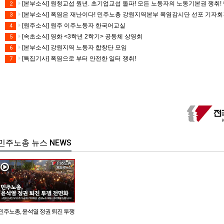
[본부소식] 원청교섭 원년. 초기업교섭 돌파! 모든 노동자의 노동기본권 쟁취! 
2
[본부소식] 폭염은 재난이다! 민주노총 강원지역본부 폭염감시단 선포 기자
3
[원주소식] 원주 이주노동자 한국어교실
4
[속초소식] 영화 <3학년 2학기> 공동체 상영회
5
[본부소식] 강원지역 노동자 합창단 모임
6
[특집기사] 폭염으로 부터 안전한 일터 쟁취!
7
민주노총 뉴스 NEWS
민주노총, 윤석열 정권 퇴진 투쟁
전면화