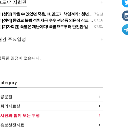
보도/기자회견
+
[성명] 막을 수 있었던 죽음, HL만도가 책임져라 : 청년노동자 사망사고의 철저한 진상규명과 재발방지 대책 마련하라
7일전
[성명] 통일교 불법 정치자금 수수 권성동 의원직 상실, 사필귀정이다
07.16
[기자회견] 폭염은 재난이다! 폭염으로부터 안전한 일터를 위한 민주노총 강원지역본부 폭염감시단 선포 기자회견
07.01
월간 주요일정
+
등록된 일정이 없습니다.
ategory
공문철
[성
[강
[성
회의자료실
명]
[조
릉,
명]
[조
막
합원
[산
속
막
합원
사진과 함께 보는 투쟁
을
☆인
별소
초,
을
☆인
홍보선전자료
수
터
식]
원
수
터