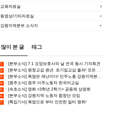
있
뷰]
건설
주,
있
뷰]
교육자료실
었
서비
산업
춘
었
서비
던
스연
연맹
천]
던
스연
동영상/기타자료실
죽
맹
플랜
폭염
죽
맹
강원지역본부 소식지
음,
전
트
감
음,
전
…
국…
건…
시…
…
국…
많이 본 글
태그
[본부소식] 7.1 요양보호사의 날 전국 동시 기자회견
1
[본부소식] 원청교섭 원년. 초기업교섭 돌파! 모든 노동자의 노동기본권 쟁취! 민주노총 7.15 총파업대회
2
[본부소식] 폭염은 재난이다! 민주노총 강원지역본부 폭염감시단 선포 기자회견
3
[원주소식] 원주 이주노동자 한국어교실
4
[속초소식] 영화 <3학년 2학기> 공동체 상영회
5
[본부소식] 강원지역 노동자 합창단 모임
6
[특집기사] 폭염으로 부터 안전한 일터 쟁취!
7