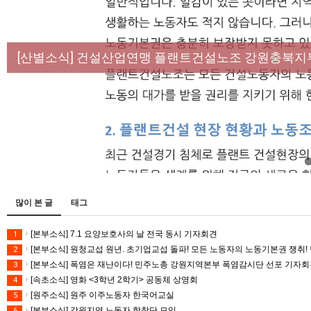
[성명] 막을 수 있었던 죽음, HL만도가 책임져라 :
[산별소식] 건설산업연맹 플랜트건설노조 강원충북지
[강릉,속초,원주,춘천] 폭염감시단 사업 이모저모
[조합원☆인터뷰] 서비스연맹 전국학교비정규직노동
[본부소식] 강원지역 노동자 합창단 모임
많이 본 글
태그
[본부소식] 7.1 요양보호사의 날 전국 동시 기자회견
1
[본부소식] 원청교섭 원년. 초기업교섭 돌파! 모든 노동자의 노동기본권 쟁취! 
2
[본부소식] 폭염은 재난이다! 민주노총 강원지역본부 폭염감시단 선포 기자
3
[속초소식] 영화 <3학년 2학기> 공동체 상영회
4
[원주소식] 원주 이주노동자 한국어교실
5
[본부소식] 강원지역 노동자 합창단 모임
6