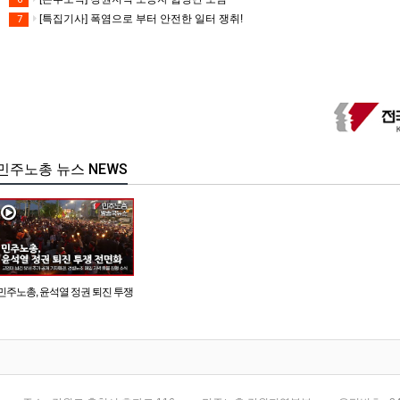
[특집기사] 폭염으로 부터 안전한 일터 쟁취!
7
민주노총 뉴스 NEWS
민주노총, 윤석열 정권 퇴진 투쟁
전면화