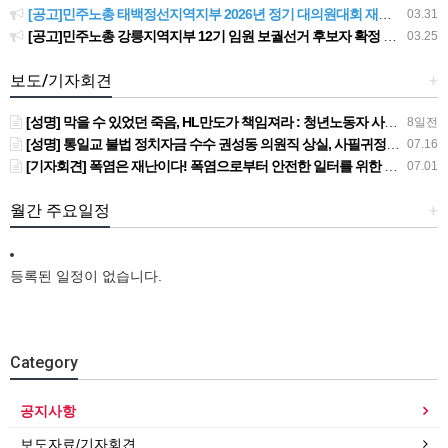
[공고]민주노총 태백정선지역지부 2026년 정기 대의원대회 재소집 건
03.31
[공고]민주노총 강릉지역지부 12기 임원 보궐선거 후보자 확정 공고
03.25
보도/기자회견
+
[성명] 막을 수 있었던 죽음, HL만도가 책임져라 : 청년노동자 사망사고의 철저한 진상규명과 재발방지 대책 마련하라
8일전
[성명] 통일교 불법 정치자금 수수 권성동 의원직 상실, 사필귀정이다
07.16
[기자회견] 폭염은 재난이다! 폭염으로부터 안전한 일터를 위한 민주노총 강원지역본부 폭염감시단 선포 기자회견
07.01
월간 주요일정
+
등록된 일정이 없습니다.
Category
공지사항
보도자료/기자회견