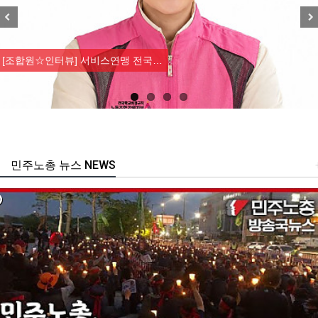
Previous
Nex
[조합원☆인터뷰] 서비스연맹 전국…
민주노총 뉴스 NEWS