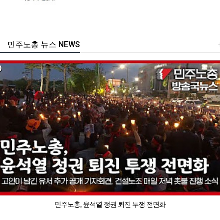
민주노총 뉴스 NEWS
민주노총, 윤석열 정권 퇴진 투쟁 전면화