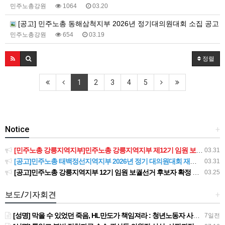
민주노총강원
1064
03.20
[공고] 민주노총 동해삼척지부 2026년 정기대의원대회 소집 공고
민주노총강원
654
03.19
정렬
1
2
3
4
5
Notice
+
[민주노총 강릉지역지부]민주노총 강릉지역지부 제12기 임원 보궐선거결과 공고
03.31
[공고]민주노총 태백정선지역지부 2026년 정기 대의원대회 재소집 건
03.31
[공고]민주노총 강릉지역지부 12기 임원 보궐선거 후보자 확정 공고
03.25
보도/기자회견
+
[성명] 막을 수 있었던 죽음, HL만도가 책임져라 : 청년노동자 사망사고의 철저한 진상규명과 재발방지 대책 마련하라
7일전