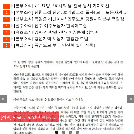
[본부소식] 7.1 요양보호사의 날 전국 동시 기자회견
1
[본부소식] 원청교섭 원년. 초기업교섭 돌파! 모든 노동자의 노동기본권 쟁취! 민주노총 7.15 총파업대회
2
[본부소식] 폭염은 재난이다! 민주노총 강원지역본부 폭염감시단 선포 기자회견
3
[원주소식] 원주 이주노동자 한국어교실
4
[속초소식] 영화 <3학년 2학기> 공동체 상영회
5
[본부소식] 강원지역 노동자 합창단 모임
6
[특집기사] 폭염으로 부터 안전한 일터 쟁취!
7
Previous
Nex
[성명] 막을 수 있었던 죽음, …