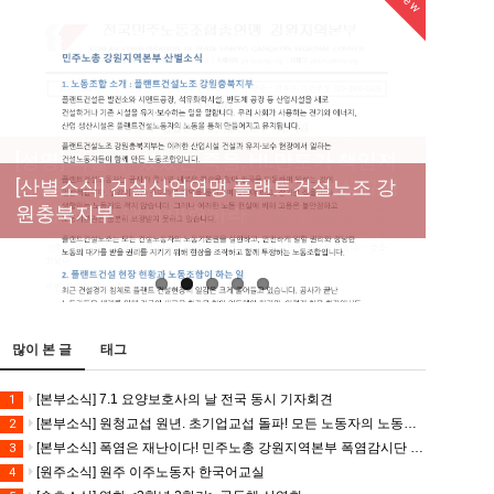
New
New
[성명] 막을 수 있었던 죽음, HL만도가 책임져
라 : 청년노동자 사망사고의 철저한 진상규명
[산별소식] 건설산업연맹 플랜트건설노조 강
[강릉,속초,원주,춘천] 폭염감시단 사업 이모저
[조합원☆인터뷰] 서비스연맹 전국학교비정
과 재발방지 대책 마련하라
원충북지부
모
규직노동조합 강원지부 김유미 춘천지회장
[본부소식] 강원지역 노동자 합창단 모임
많이 본 글
태그
[본부소식] 7.1 요양보호사의 날 전국 동시 기자회견
1
[본부소식] 원청교섭 원년. 초기업교섭 돌파! 모든 노동자의 노동기본권 쟁취! 민주노총 7.15 총파업대회
2
[본부소식] 폭염은 재난이다! 민주노총 강원지역본부 폭염감시단 선포 기자회견
3
[원주소식] 원주 이주노동자 한국어교실
4