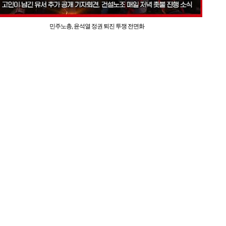
민주노총, 윤석열 정권 퇴진 투쟁 전면화