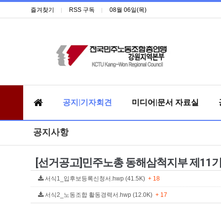
즐겨찾기
RSS 구독
08월 06일(목)
공지|기자회견
미디어|문서 자료실
공지사항
[선거공고]민주노총 동해삼척지부 제11기
서식1_입후보등록신청서.hwp (41.5K)
+ 18
서식2_노동조합 활동경력서.hwp (12.0K)
+ 17