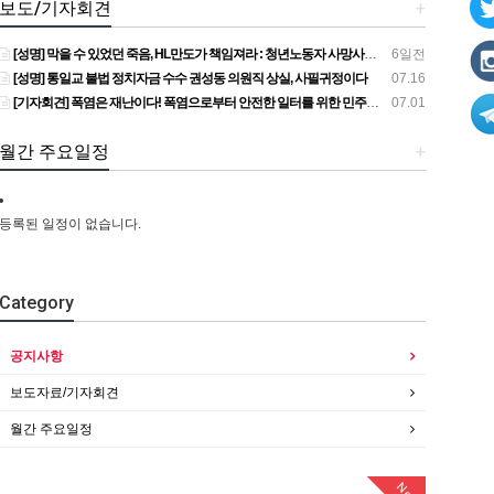
보도/기자회견
+
[성명] 막을 수 있었던 죽음, HL만도가 책임져라 : 청년노동자 사망사고의 철저한 진상규명과 재발방지 대책 마련하라
6일전
[성명] 통일교 불법 정치자금 수수 권성동 의원직 상실, 사필귀정이다
07.16
[기자회견] 폭염은 재난이다! 폭염으로부터 안전한 일터를 위한 민주노총 강원지역본부 폭염감시단 선포 기자회견
07.01
월간 주요일정
+
등록된 일정이 없습니다.
Category
공지사항
보도자료/기자회견
월간 주요일정