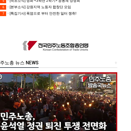
[속초소식] 영화 <3학년 2학기> 공동체 상영회
5
[본부소식] 강원지역 노동자 합창단 모임
6
[특집기사] 폭염으로 부터 안전한 일터 쟁취!
7
주노총 뉴스 NEWS
+