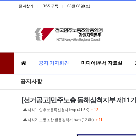
즐겨찾기
RSS 구독
08월 08일(토)
공지|기자회견
미디어|문서 자료실
공지사항
[선거공고]민주노총 동해삼척지부 제11기
서식1_입후보등록신청서.hwp (41.5K)
+ 13
서식2_노동조합 활동경력서.hwp (12.0K)
+ 11