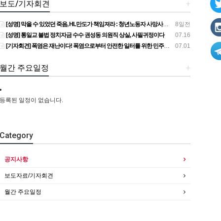
보도/기자회견
+
[성명] 막을 수 있었던 죽음, HL만도가 책임져라 : 청년노동자 사망사고의 철저한 진상규명과 재발방지 대책 마련하라
8일전
[성명] 통일교 불법 정치자금 수수 권성동 의원직 상실, 사필귀정이다
07.16
[기자회견] 폭염은 재난이다! 폭염으로부터 안전한 일터를 위한 민주노총 강원지역본부 폭염감시단 선포 기자회견
07.01
월간 주요일정
+
등록된 일정이 없습니다.
Category
공지사항
보도자료/기자회견
월간 주요일정