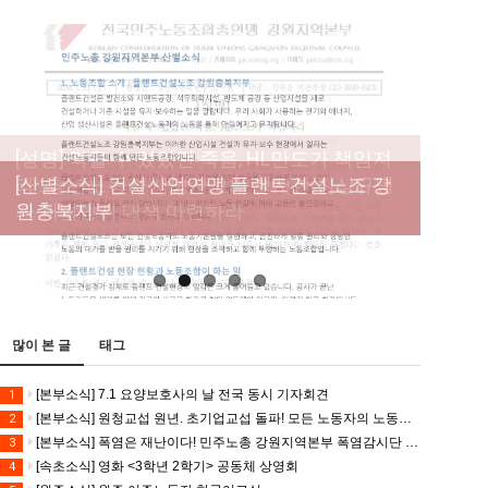
[성명] 막을 수 있었던 죽음, HL만도가 책임져
라 : 청년노동자 사망사고의 철저한 진상규명
[산별소식] 건설산업연맹 플랜트건설노조 강
[강릉,속초,원주,춘천] 폭염감시단 사업 이모저
[조합원☆인터뷰] 서비스연맹 전국학교비정
과 재발방지 대책 마련하라
원충북지부
모
규직노동조합 강원지부 김유미 춘천지회장
[본부소식] 강원지역 노동자 합창단 모임
많이 본 글
태그
[본부소식] 7.1 요양보호사의 날 전국 동시 기자회견
1
[본부소식] 원청교섭 원년. 초기업교섭 돌파! 모든 노동자의 노동기본권 쟁취! 민주노총 7.15 총파업대회
2
[본부소식] 폭염은 재난이다! 민주노총 강원지역본부 폭염감시단 선포 기자회견
3
[속초소식] 영화 <3학년 2학기> 공동체 상영회
4