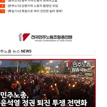
[원주소식] 원주 이주노동자 한국어교실
5
[본부소식] 강원지역 노동자 합창단 모임
6
[특집기사] 폭염으로 부터 안전한 일터 쟁취!
7
주노총 뉴스 NEWS
+