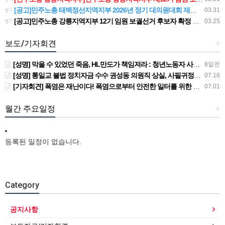
[공고]민주노총 태백정선지역지부 2026년 정기 대의원대회 재소집 건
03.31
[공고]민주노총 강릉지역지부 12기 임원 보궐선거 후보자 확정 공고
03.25
보도/기자회견
+
[성명] 막을 수 있었던 죽음, HL만도가 책임져라 : 청년노동자 사망사고의 철저한 진상규명과 재발방지 대책 마련하라
8일전
[성명] 통일교 불법 정치자금 수수 권성동 의원직 상실, 사필귀정이다
07.16
[기자회견] 폭염은 재난이다! 폭염으로부터 안전한 일터를 위한 민주노총 강원지역본부 폭염감시단 선포 기자회견
07.01
월간 주요일정
+
등록된 일정이 없습니다.
Category
공지사항