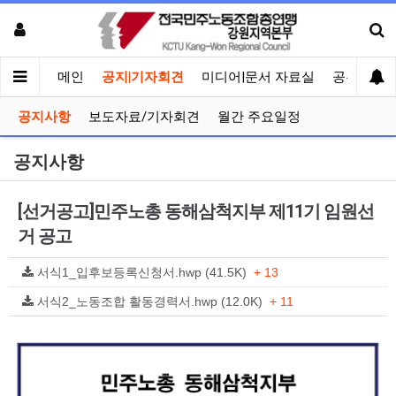
메인
공지|기자회견
미디어|문서 자료실
공유게시
공지사항
보도자료/기자회견
월간 주요일정
공지사항
[선거공고]민주노총 동해삼척지부 제11기 임원선
거 공고
서식1_입후보등록신청서.hwp (41.5K)
+ 13
서식2_노동조합 활동경력서.hwp (12.0K)
+ 11