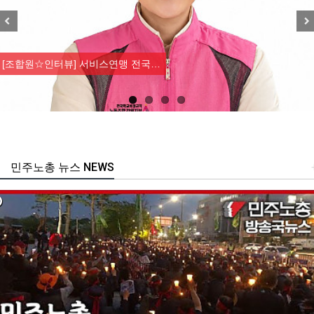
Previous
Nex
[조합원☆인터뷰] 서비스연맹 전국…
민주노총 뉴스 NEWS