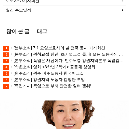
보도자료/기자회견
월간 주요일정
많이 본 글
태그
[본부소식] 7.1 요양보호사의 날 전국 동시 기자회견
1
[본부소식] 원청교섭 원년. 초기업교섭 돌파! 모든 노동자의 노동기본권 쟁취! 민주노총 7.15 총파업대회
2
[본부소식] 폭염은 재난이다! 민주노총 강원지역본부 폭염감시단 선포 기자회견
3
[속초소식] 영화 <3학년 2학기> 공동체 상영회
4
[원주소식] 원주 이주노동자 한국어교실
5
[본부소식] 강원지역 노동자 합창단 모임
6
[특집기사] 폭염으로 부터 안전한 일터 쟁취!
7