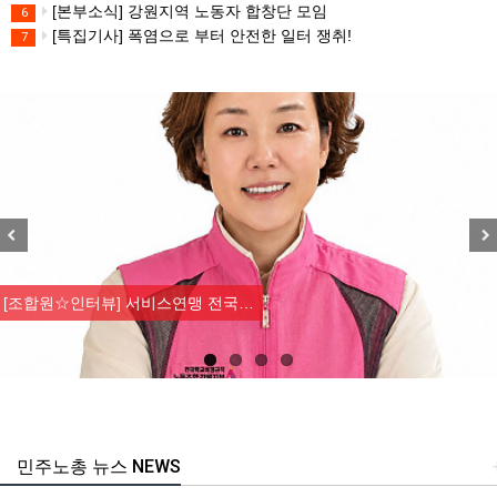
[본부소식] 강원지역 노동자 합창단 모임
6
[특집기사] 폭염으로 부터 안전한 일터 쟁취!
7
Previous
Nex
[조합원☆인터뷰] 서비스연맹 전국…
민주노총 뉴스 NEWS