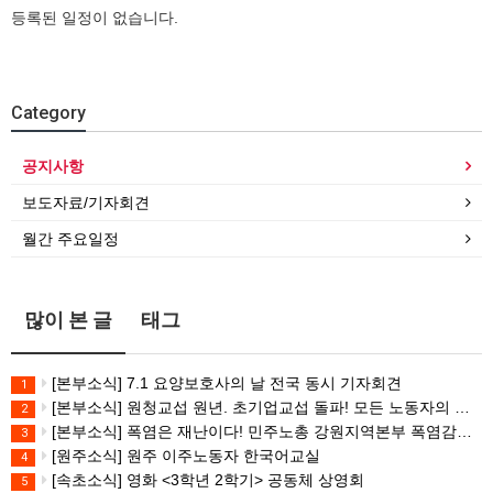
등록된 일정이 없습니다.
Category
공지사항
보도자료/기자회견
월간 주요일정
많이 본 글
태그
[본부소식] 7.1 요양보호사의 날 전국 동시 기자회견
1
[본부소식] 원청교섭 원년. 초기업교섭 돌파! 모든 노동자의 노동기본권 쟁취! 민주노총 7.15 총파업대회
2
[본부소식] 폭염은 재난이다! 민주노총 강원지역본부 폭염감시단 선포 기자회견
3
[원주소식] 원주 이주노동자 한국어교실
4
[속초소식] 영화 <3학년 2학기> 공동체 상영회
5