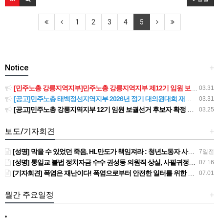
1
2
3
4
5
Notice
+
[민주노총 강릉지역지부]민주노총 강릉지역지부 제12기 임원 보궐선거결과 공고
03.31
[공고]민주노총 태백정선지역지부 2026년 정기 대의원대회 재소집 건
03.31
[공고]민주노총 강릉지역지부 12기 임원 보궐선거 후보자 확정 공고
03.25
보도/기자회견
+
[성명] 막을 수 있었던 죽음, HL만도가 책임져라 : 청년노동자 사망사고의 철저한 진상규명과 재발방지 대책 마련하라
7일전
[성명] 통일교 불법 정치자금 수수 권성동 의원직 상실, 사필귀정이다
07.16
[기자회견] 폭염은 재난이다! 폭염으로부터 안전한 일터를 위한 민주노총 강원지역본부 폭염감시단 선포 기자회견
07.01
월간 주요일정
+