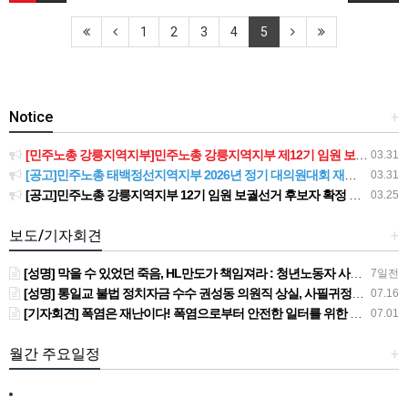
1
2
3
4
5
Notice
+
[민주노총 강릉지역지부]민주노총 강릉지역지부 제12기 임원 보궐선거결과 공고
03.31
[공고]민주노총 태백정선지역지부 2026년 정기 대의원대회 재소집 건
03.31
[공고]민주노총 강릉지역지부 12기 임원 보궐선거 후보자 확정 공고
03.25
보도/기자회견
+
[성명] 막을 수 있었던 죽음, HL만도가 책임져라 : 청년노동자 사망사고의 철저한 진상규명과 재발방지 대책 마련하라
7일전
[성명] 통일교 불법 정치자금 수수 권성동 의원직 상실, 사필귀정이다
07.16
[기자회견] 폭염은 재난이다! 폭염으로부터 안전한 일터를 위한 민주노총 강원지역본부 폭염감시단 선포 기자회견
07.01
월간 주요일정
+