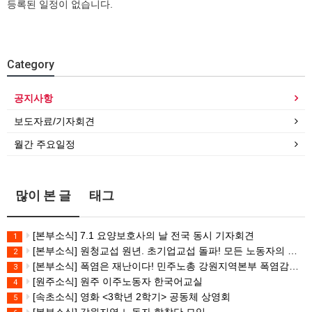
등록된 일정이 없습니다.
Category
공지사항
보도자료/기자회견
월간 주요일정
많이 본 글
태그
[본부소식] 7.1 요양보호사의 날 전국 동시 기자회견
1
[본부소식] 원청교섭 원년. 초기업교섭 돌파! 모든 노동자의 노동기본권 쟁취! 민주노총 7.15 총파업대회
2
[본부소식] 폭염은 재난이다! 민주노총 강원지역본부 폭염감시단 선포 기자회견
3
[원주소식] 원주 이주노동자 한국어교실
4
[속초소식] 영화 <3학년 2학기> 공동체 상영회
5