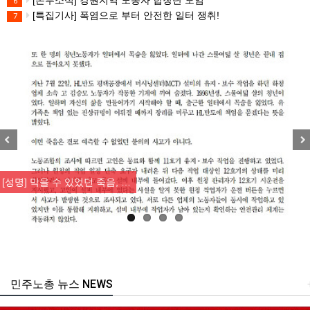
[본부소식] 강원지역 노동자 합창단 모임
6
[특집기사] 폭염으로 부터 안전한 일터 쟁취!
7
Previous
Nex
[성명] 막을 수 있었던 죽음, …
민주노총 뉴스 NEWS