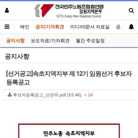
메인
공지|기자회견
미디어|문서 자료실
공유게시
공지사항
보도자료/기자회견
월간 주요일정
공지사항
[선거공고]속초지역지부 제 12기 임원선거 후보자
등록공고
후보자등록공고_선관위.pdf (53.4K)
+ 14