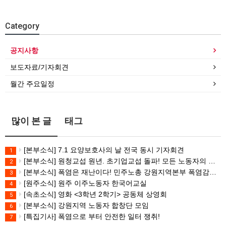
Category
공지사항
보도자료/기자회견
월간 주요일정
많이 본 글
태그
[본부소식] 7.1 요양보호사의 날 전국 동시 기자회견
1
[본부소식] 원청교섭 원년. 초기업교섭 돌파! 모든 노동자의 노동기본권 쟁취! 민주노총 7.15 총파업대회
2
[본부소식] 폭염은 재난이다! 민주노총 강원지역본부 폭염감시단 선포 기자회견
3
[원주소식] 원주 이주노동자 한국어교실
4
[속초소식] 영화 <3학년 2학기> 공동체 상영회
5
[본부소식] 강원지역 노동자 합창단 모임
6
[특집기사] 폭염으로 부터 안전한 일터 쟁취!
7