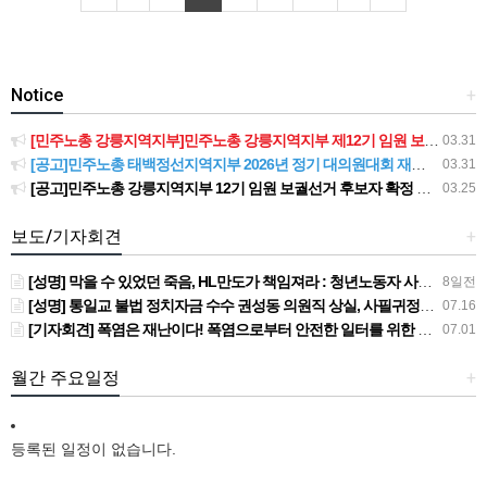
Notice
+
[민주노총 강릉지역지부]민주노총 강릉지역지부 제12기 임원 보궐선거결과 공고
03.31
[공고]민주노총 태백정선지역지부 2026년 정기 대의원대회 재소집 건
03.31
[공고]민주노총 강릉지역지부 12기 임원 보궐선거 후보자 확정 공고
03.25
보도/기자회견
+
[성명] 막을 수 있었던 죽음, HL만도가 책임져라 : 청년노동자 사망사고의 철저한 진상규명과 재발방지 대책 마련하라
8일전
[성명] 통일교 불법 정치자금 수수 권성동 의원직 상실, 사필귀정이다
07.16
[기자회견] 폭염은 재난이다! 폭염으로부터 안전한 일터를 위한 민주노총 강원지역본부 폭염감시단 선포 기자회견
07.01
월간 주요일정
+
등록된 일정이 없습니다.