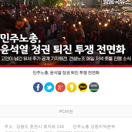
민주노총, 윤석열 정권 퇴진 투쟁 전면화
PC버전
주소 : 강원도 춘천시 효자로 116
민주노총 강원지역본부