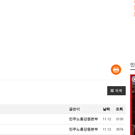
민
목록
글쓴이
날짜
조회
민주노총강원본부
11.12
5135
민주노총강원본부
11.12
3576