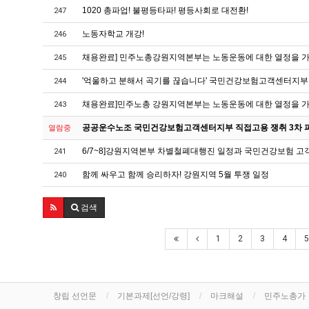
1020 총파업! 불평등타파! 평등사회로 대전환!
247
노동자학교 개강!
246
채용완료] 민주노총강원지역본부는 노동운동에 대한 열정을 가
245
'억울하고 분해서 곡기를 끊습니다' 국민건강보험고객센터지부
244
채용완료]민주노총 강원지역본부는 노동운동에 대한 열정을 가
243
공공운수노조 국민건강보험고객센터지부 직접고용 쟁취 3차 파업
열람중
6/7~8]강원지역본부 차별철폐대행진 일정과 국민건강보험 고
241
함께 싸우고 함께 승리하자! 강원지역 5월 투쟁 일정
240
검색
1
2
3
4
5
창립 선언문
기본과제[선언/강령]
마크해설
민주노총가