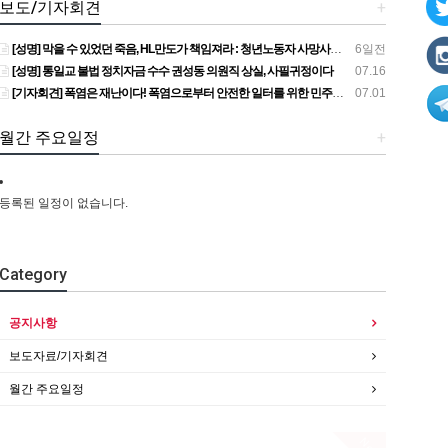
보도/기자회견
+
[성명] 막을 수 있었던 죽음, HL만도가 책임져라 : 청년노동자 사망사고의 철저한 진상규명과 재발방지 대책 마련하라
6일전
[성명] 통일교 불법 정치자금 수수 권성동 의원직 상실, 사필귀정이다
07.16
[기자회견] 폭염은 재난이다! 폭염으로부터 안전한 일터를 위한 민주노총 강원지역본부 폭염감시단 선포 기자회견
07.01
월간 주요일정
+
등록된 일정이 없습니다.
Category
공지사항
보도자료/기자회견
월간 주요일정