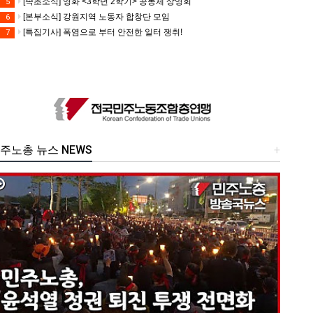
[속초소식] 영화 <3학년 2학기> 공동체 상영회
5
[본부소식] 강원지역 노동자 합창단 모임
6
[특집기사] 폭염으로 부터 안전한 일터 쟁취!
7
주노총 뉴스 NEWS
+