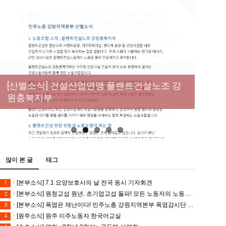
New
[성명] 막을 수 있었던 죽음, HL만도가 책임져
라 : 청년노동자 사망사고의 철저한 진상규명
[산별소식] 건설산업연맹 플랜트건설노조 강
[강릉,속초,원주,춘천] 폭염감시단 사업 이모저
[조합원☆인터뷰] 서비스연맹 전국학교비정
과 재발방지 대책 마련하라
원충북지부
모
규직노동조합 강원지부 김유미 춘천지회장
[본부소식] 강원지역 노동자 합창단 모임
많이 본 글
태그
[본부소식] 7.1 요양보호사의 날 전국 동시 기자회견
1
[본부소식] 원청교섭 원년. 초기업교섭 돌파! 모든 노동자의 노동기본권 쟁취! 민주노총 7.15 총파업대회
2
[본부소식] 폭염은 재난이다! 민주노총 강원지역본부 폭염감시단 선포 기자회견
3
[원주소식] 원주 이주노동자 한국어교실
4