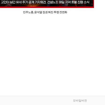
민주노총, 윤석열 정권 퇴진 투쟁 전면화
모바일버전