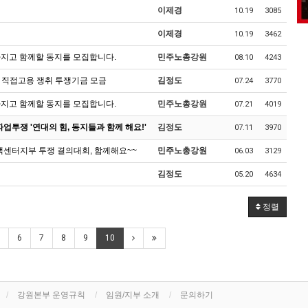
이제경
10.19
3085
이제경
10.19
3462
지고 함께할 동지를 모집합니다.
민주노총강원
08.10
4243
 직접고용 쟁취 투쟁기금 모금
김정도
07.24
3770
지고 함께할 동지를 모집합니다.
민주노총강원
07.21
4019
투쟁 '연대의 힘, 동지들과 함께 해요!'
김정도
07.11
3970
객센터지부 투쟁 결의대회, 함께해요~~
민주노총강원
06.03
3129
김정도
05.20
4634
정렬
6
7
8
9
10
강원본부 운영규칙
임원/지부 소개
문의하기