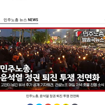
민주노총 뉴스 NEWS
민주노총, 윤석열 정권 퇴진 투쟁 전면화