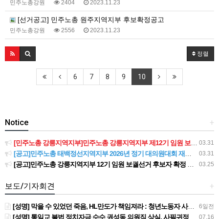
민주노총강원
2404
2023.11.23
[선거공고] 민주노총 원주지역지부 후보확정공고
민주노총강원
2556
2023.11.23
정렬
6
7
8
9
10
Notice
+
[민주노총 강릉지역지부]민주노총 강릉지역지부 제12기 임원 보궐선거결과 공고
03.31
[공고]민주노총 태백정선지역지부 2026년 정기 대의원대회 재소집 건
03.31
[공고]민주노총 강릉지역지부 12기 임원 보궐선거 후보자 확정 공고
03.25
보도/기자회견
+
[성명] 막을 수 있었던 죽음, HL만도가 책임져라 : 청년노동자 사망사고의 철저한 진상규명과 재발방지 대책 마련하라
6일전
[성명] 통일교 불법 정치자금 수수 권성동 의원직 상실, 사필귀정이다
07.16