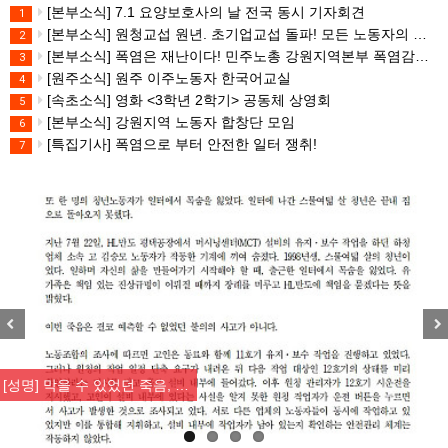
[본부소식] 7.1 요양보호사의 날 전국 동시 기자회견
1
[본부소식] 원청교섭 원년. 초기업교섭 돌파! 모든 노동자의 노동기본권 쟁취! 민주노총 7.15 총파업대회
2
[본부소식] 폭염은 재난이다! 민주노총 강원지역본부 폭염감시단 선포 기자회견
3
[원주소식] 원주 이주노동자 한국어교실
4
[속초소식] 영화 <3학년 2학기> 공동체 상영회
5
[본부소식] 강원지역 노동자 합창단 모임
6
[특집기사] 폭염으로 부터 안전한 일터 쟁취!
7
Previous
Nex
[성명] 막을 수 있었던 죽음, …