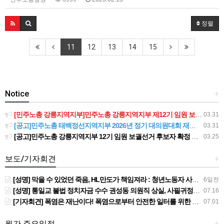
정렬
11
12
13
14
15
Notice
+
[민주노총 강릉지역지부]민주노총 강릉지역지부 제12기 임원 보궐선거결과 공고
03.31
[공고]민주노총 태백정선지역지부 2026년 정기 대의원대회 재소집 건
03.31
[공고]민주노총 강릉지역지부 12기 임원 보궐선거 후보자 확정 공고
03.25
보도/기자회견
+
[성명] 막을 수 있었던 죽음, HL만도가 책임져라 : 청년노동자 사망사고의 철저한 진상규명과 재발방지 대책 마련하라
6일전
[성명] 통일교 불법 정치자금 수수 권성동 의원직 상실, 사필귀정이다
07.16
[기자회견] 폭염은 재난이다! 폭염으로부터 안전한 일터를 위한 민주노총 강원지역본부 폭염감시단 선포 기자회견
07.01
월간 주요일정
+