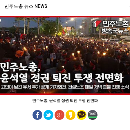
민주노총 뉴스 NEWS
민주노총, 윤석열 정권 퇴진 투쟁 전면화