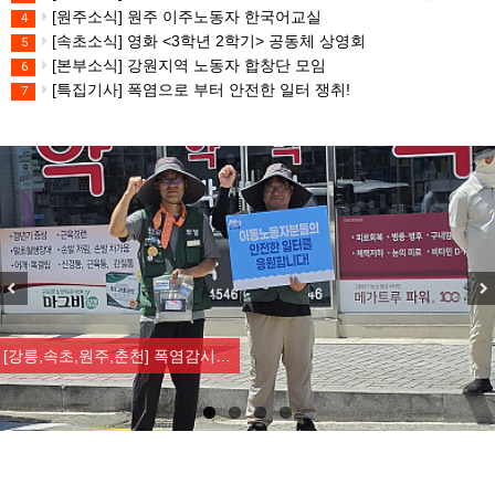
[원주소식] 원주 이주노동자 한국어교실
4
[속초소식] 영화 <3학년 2학기> 공동체 상영회
5
[본부소식] 강원지역 노동자 합창단 모임
6
[특집기사] 폭염으로 부터 안전한 일터 쟁취!
7
Previous
Nex
[강릉,속초,원주,춘천] 폭염감시…