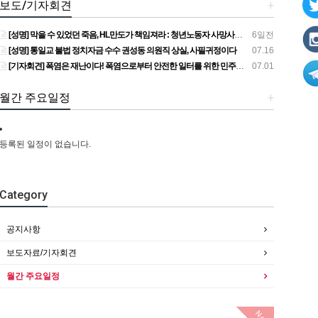
보도/기자회견
+
[성명] 막을 수 있었던 죽음, HL만도가 책임져라 : 청년노동자 사망사고의 철저한 진상규명과 재발방지 대책 마련하라
6일전
[성명] 통일교 불법 정치자금 수수 권성동 의원직 상실, 사필귀정이다
07.16
[기자회견] 폭염은 재난이다! 폭염으로부터 안전한 일터를 위한 민주노총 강원지역본부 폭염감시단 선포 기자회견
07.01
월간 주요일정
+
등록된 일정이 없습니다.
Category
공지사항
보도자료/기자회견
월간 주요일정