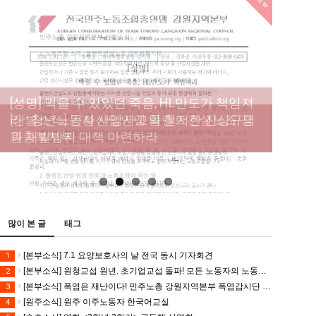
New
[성명] 막을 수 있었던 죽음, HL만도가 책임져
라 : 청년노동자 사망사고의 철저한 진상규명
[산별소식] 건설산업연맹 플랜트건설노조 강
[강릉,속초,원주,춘천] 폭염감시단 사업 이모저
[조합원☆인터뷰] 서비스연맹 전국학교비정
과 재발방지 대책 마련하라
원충북지부
모
규직노동조합 강원지부 김유미 춘천지회장
[본부소식] 강원지역 노동자 합창단 모임
많이 본 글
태그
[본부소식] 7.1 요양보호사의 날 전국 동시 기자회견
1
[본부소식] 원청교섭 원년. 초기업교섭 돌파! 모든 노동자의 노동기본권 쟁취! 민주노총 7.15 총파업대회
2
[본부소식] 폭염은 재난이다! 민주노총 강원지역본부 폭염감시단 선포 기자회견
3
[원주소식] 원주 이주노동자 한국어교실
4