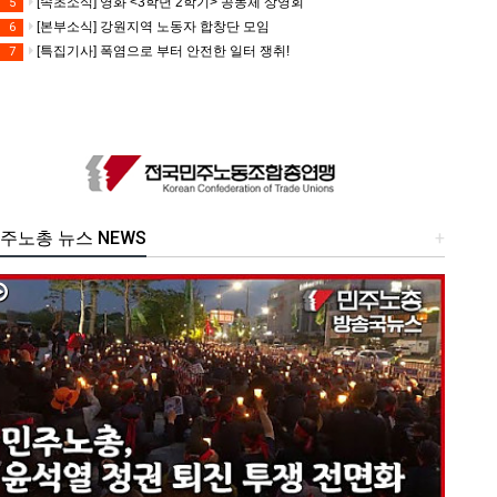
[속초소식] 영화 <3학년 2학기> 공동체 상영회
5
[본부소식] 강원지역 노동자 합창단 모임
6
[특집기사] 폭염으로 부터 안전한 일터 쟁취!
7
주노총 뉴스 NEWS
+