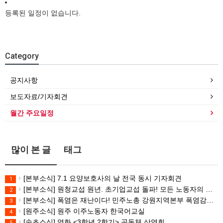
등록된 일정이 없습니다.
Category
공지사항
보도자료/기자회견
월간 주요일정
많이 본 글
태그
[본부소식] 7.1 요양보호사의 날 전국 동시 기자회견
1
[본부소식] 원청교섭 원년. 초기업교섭 돌파! 모든 노동자의 노동기본권 쟁취! 민주노총 7.15 총파업대회
2
[본부소식] 폭염은 재난이다! 민주노총 강원지역본부 폭염감시단 선포 기자회견
3
[원주소식] 원주 이주노동자 한국어교실
4
[속초소식] 영화 <3학년 2학기> 공동체 상영회
5