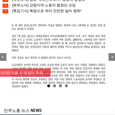
[본부소식] 강원지역 노동자 합창단 모임
6
[특집기사] 폭염으로 부터 안전한 일터 쟁취!
7
Previous
Nex
[성명] 막을 수 있었던 죽음, …
민주노총 뉴스 NEWS