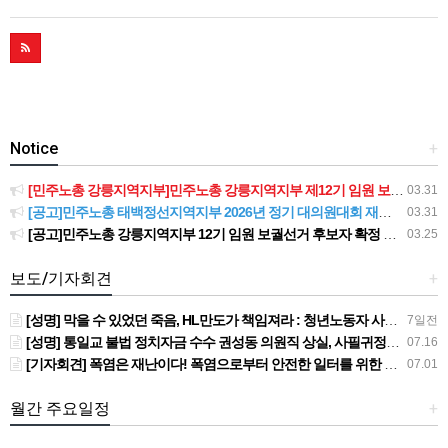
Notice
+
[민주노총 강릉지역지부]민주노총 강릉지역지부 제12기 임원 보궐선거결과 공고
03.31
[공고]민주노총 태백정선지역지부 2026년 정기 대의원대회 재소집 건
03.31
[공고]민주노총 강릉지역지부 12기 임원 보궐선거 후보자 확정 공고
03.25
보도/기자회견
+
[성명] 막을 수 있었던 죽음, HL만도가 책임져라 : 청년노동자 사망사고의 철저한 진상규명과 재발방지 대책 마련하라
7일전
[성명] 통일교 불법 정치자금 수수 권성동 의원직 상실, 사필귀정이다
07.16
[기자회견] 폭염은 재난이다! 폭염으로부터 안전한 일터를 위한 민주노총 강원지역본부 폭염감시단 선포 기자회견
07.01
월간 주요일정
+