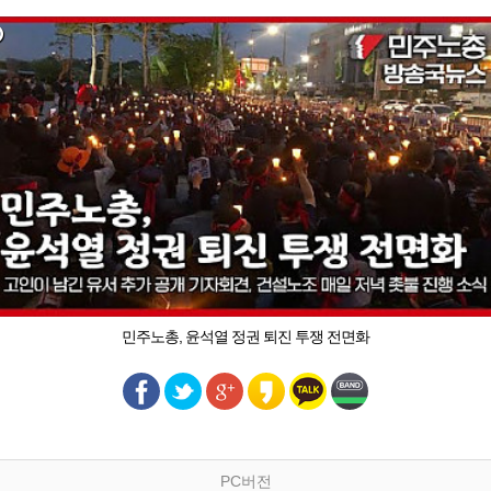
민주노총, 윤석열 정권 퇴진 투쟁 전면화
PC버전