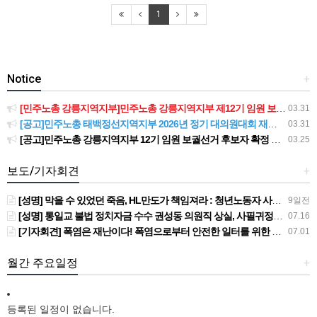
1
Notice
+
[민주노총 강릉지역지부]민주노총 강릉지역지부 제12기 임원 보궐선거결과 공고
03.31
[공고]민주노총 태백정선지역지부 2026년 정기 대의원대회 재소집 건
03.31
[공고]민주노총 강릉지역지부 12기 임원 보궐선거 후보자 확정 공고
03.25
보도/기자회견
+
[성명] 막을 수 있었던 죽음, HL만도가 책임져라 : 청년노동자 사망사고의 철저한 진상규명과 재발방지 대책 마련하라
9일전
[성명] 통일교 불법 정치자금 수수 권성동 의원직 상실, 사필귀정이다
07.16
[기자회견] 폭염은 재난이다! 폭염으로부터 안전한 일터를 위한 민주노총 강원지역본부 폭염감시단 선포 기자회견
07.01
월간 주요일정
+
등록된 일정이 없습니다.