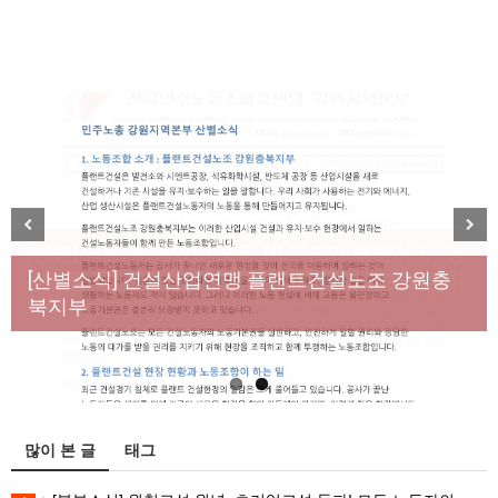
[성명] 막을 수 있었던 죽음, HL만도가 책임져라 : 청
Previous
Next
년노동자 사망사고의 철저한 진상규명과 재발방지
[산별소식] 건설산업연맹 플랜트건설노조 강원충
대책 마련하라
북지부
많이 본 글
태그