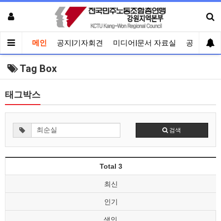
메인
공지|기자회견
미디어|문서 자료실
공유게시
Tag Box
태그박스
검색
Total 3
최신
인기
색인