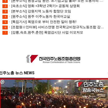
[본부소식] 원청교섭 원년. 초기업교섭 돌파! 모든 노동자의 노동기본권 쟁취! 민주노총 7.15 총파업대회
1
[속초소식] 영화 <3학년 2학기> 공동체 상영회
2
[본부소식] 강원지역 노동자 합창단 모임
3
[원주소식] 원주 이주노동자 한국어교실
4
[특집기사] 폭염으로 부터 안전한 일터 쟁취!
5
[조합원☆인터뷰] 서비스연맹 전국학교비정규직노동조합 강원지부 김유미 춘천지회장
6
[강릉,속초,원주,춘천] 폭염감시단 사업 이모저모
7
민주노총 뉴스 NEWS