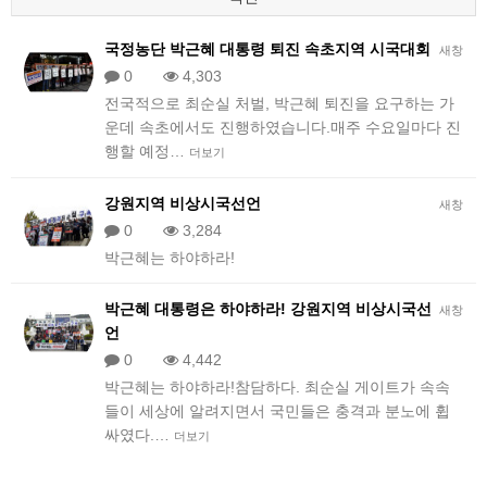
국정농단 박근혜 대통령 퇴진 속초지역 시국대회
새창
0
4,303
전국적으로 최순실 처벌, 박근혜 퇴진을 요구하는 가
운데 속초에서도 진행하였습니다.매주 수요일마다 진
행할 예정…
더보기
강원지역 비상시국선언
새창
0
3,284
박근혜는 하야하라!
박근혜 대통령은 하야하라! 강원지역 비상시국선
새창
언
0
4,442
​박근혜는 하야하라!참담하다. 최순실 게이트가 속속
들이 세상에 알려지면서 국민들은 충격과 분노에 휩
싸였다.​…
더보기