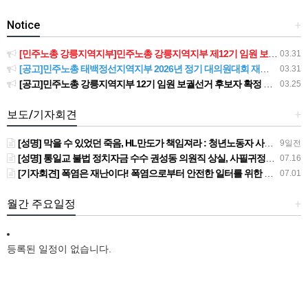
Notice
+
[민주노총 강릉지역지부]민주노총 강릉지역지부 제12기 임원 보궐선거결과 공고
03.31
[공고]민주노총 태백정선지역지부 2026년 정기 대의원대회 재소집 건
03.31
[공고]민주노총 강릉지역지부 12기 임원 보궐선거 후보자 확정 공고
03.25
보도/기자회견
+
[성명] 막을 수 있었던 죽음, HL만도가 책임져라 : 청년노동자 사망사고의 철저한 진상규명과 재발방지 대책 마련하라
9일전
[성명] 통일교 불법 정치자금 수수 권성동 의원직 상실, 사필귀정이다
07.16
[기자회견] 폭염은 재난이다! 폭염으로부터 안전한 일터를 위한 민주노총 강원지역본부 폭염감시단 선포 기자회견
07.01
월간 주요일정
+
등록된 일정이 없습니다.