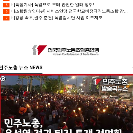
[특집기사] 폭염으로 부터 안전한 일터 쟁취!
5
[조합원☆인터뷰] 서비스연맹 전국학교비정규직노동조합 강원지부 김유미 춘천지회장
6
[강릉,속초,원주,춘천] 폭염감시단 사업 이모저모
7
민주노총 뉴스 NEWS