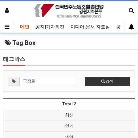
메인
공지|기자회견
미디어|문서 자료실
공유게시
Tag Box
태그박스
검색
Total 2
최신
인기
색인