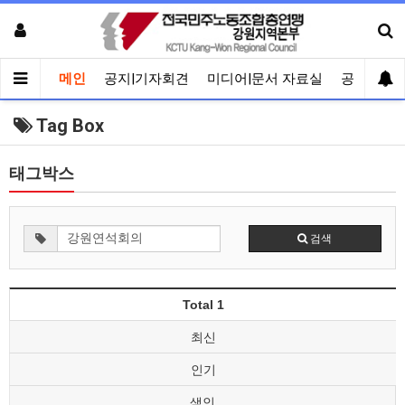
메인
공지|기자회견
미디어|문서 자료실
공유게시
Tag Box
태그박스
검색
Total 1
최신
인기
색인