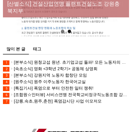
년노동자 사망사고의 철저한 진상규명과 재발방지
[산별소식] 건설산업연맹 플랜트건설노조 강원충
대책 마련하라
북지부
많이 본 글
태그
[본부소식] 원청교섭 원년. 초기업교섭 돌파! 모든 노동자의 노동기본권 쟁취! 민주노총 7.15 총파업대회
1
[속초소식] 영화 <3학년 2학기> 공동체 상영회
2
[본부소식] 강원지역 노동자 합창단 모임
3
[원주소식] 원주 이주노동자 한국어교실
4
[특집기사] 폭염으로 부터 안전한 일터 쟁취!
5
[조합원☆인터뷰] 서비스연맹 전국학교비정규직노동조합 강원지부 김유미 춘천지회장
6
[강릉,속초,원주,춘천] 폭염감시단 사업 이모저모
7