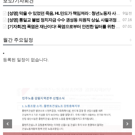
보도/기자회견
+
[성명] 막을 수 있었던 죽음, HL만도가 책임져라 : 청년노동자 사망사고의 철저한 진상규명과 재발방지 대책 마련하라
9일전
[성명] 통일교 불법 정치자금 수수 권성동 의원직 상실, 사필귀정이다
07.16
[기자회견] 폭염은 재난이다! 폭염으로부터 안전한 일터를 위한 민주노총 강원지역본부 폭염감시단 선포 기자회견
07.01
월간 주요일정
+
등록된 일정이 없습니다.
[성명] 막을 수 있었던 죽음, HL만도가 책임져라 : 청
Previous
Next