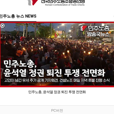
민주노총 뉴스 NEWS
민주노총, 윤석열 정권 퇴진 투쟁 전면화
PC버전