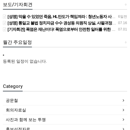
보도/기자회견
+
[성명] 막을 수 있었던 죽음, HL만도가 책임져라 : 청년노동자 사망사고의 철저한 진상규명과 재발방지 대책 마련하라
6일전
[성명] 통일교 불법 정치자금 수수 권성동 의원직 상실, 사필귀정이다
07.16
[기자회견] 폭염은 재난이다! 폭염으로부터 안전한 일터를 위한 민주노총 강원지역본부 폭염감시단 선포 기자회견
07.01
월간 주요일정
+
등록된 일정이 없습니다.
Category
공문철
회의자료실
사진과 함께 보는 투쟁
홍보선전자료