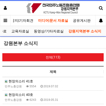
메인
공지|기자회견
미디어|문서 자료실
공유게시판
선거관
자료
교육자료실
동영상/기타자료실
강원지역본부 소식지
강원본부 소식지
전체(113)
제목
현장의소리 41호
민주노총강원
5554
2019.07.02
현장의소리 40호
민주노총강원
6243
2019.05.31