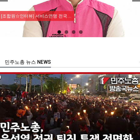
Previous
Nex
[조합원☆인터뷰] 서비스연맹 전국…
민주노총 뉴스 NEWS