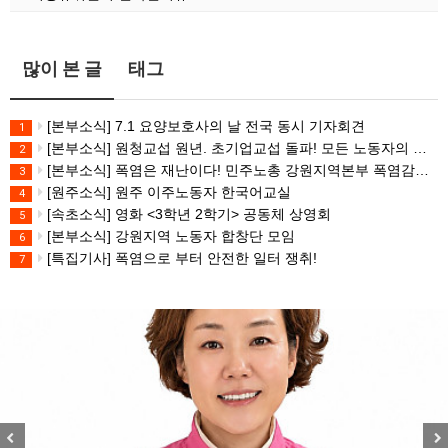
많이 본 글
태그
[본부소식] 7.1 요양보호사의 날 전국 동시 기자회견
1
[본부소식] 원청교섭 원년. 초기업교섭 돌파! 모든 노동자의 노동기본권 쟁취! 민주노총 7.15 총파업대회
2
[본부소식] 폭염은 재난이다! 민주노총 강원지역본부 폭염감시단 선포 기자회견
3
[원주소식] 원주 이주노동자 한국어교실
4
[속초소식] 영화 <3학년 2학기> 공동체 상영회
5
[본부소식] 강원지역 노동자 합창단 모임
6
[특집기사] 폭염으로 부터 안전한 일터 쟁취!
7