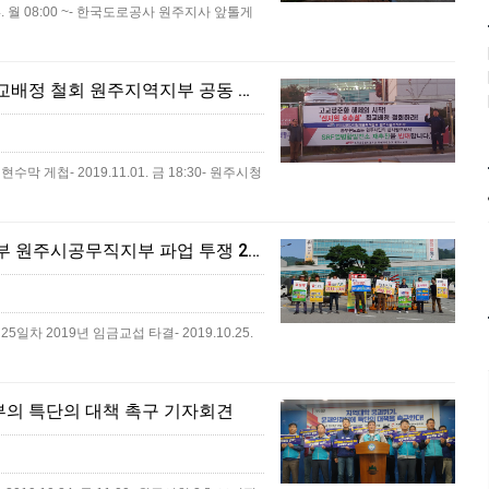
 월 08:00 ~- 한국도로공사 원주지사 앞​톨게
2019.11.01. 고교평준화 해체의 시작 선지원 후추첨 학교배정 철회 원주지역지부 공동 현수막 게첩
첩- 2019.11.01. 금 18:30- 원주시청
2019.10.25. 공공운수노조 전국지방자치단체공무직본부 원주시공무직지부 파업 투쟁 25일차 2019년 임금교섭 타결
2019년 임금교섭 타결- 2019.10.25.
정부의 특단의 대책 촉구 기자회견