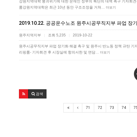
강원지역대학 붕괴위기에 대한 문재인 정부의 특단의 대책 촉구 기자회견- 2019
룸​강원지역대학은 최근 10년 동안 구조조정을 거쳐…
더보기
원주지역지부
조회 5,235
2019-10-22
|
|
원주시공무직지부 파업 장기화 해결 촉구 및 원주시 반노동 정책 규탄 기자회견- 2
리핑룸- 기자회견 후 시장실에 항의서한 및 면담…
더보기
검색
71
72
73
74
7