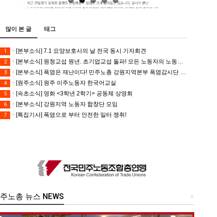
많이 본 글
태그
[본부소식] 7.1 요양보호사의 날 전국 동시 기자회견
1
[본부소식] 원청교섭 원년. 초기업교섭 돌파! 모든 노동자의 노동기본권 쟁취! 민주노총 7.15 총파업대회
2
[본부소식] 폭염은 재난이다! 민주노총 강원지역본부 폭염감시단 선포 기자회견
3
[원주소식] 원주 이주노동자 한국어교실
4
[속초소식] 영화 <3학년 2학기> 공동체 상영회
5
[본부소식] 강원지역 노동자 합창단 모임
6
[특집기사] 폭염으로 부터 안전한 일터 쟁취!
7
주노총 뉴스 NEWS
+