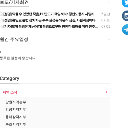
보도/기자회견
+
[성명] 막을 수 있었던 죽음, HL만도가 책임져라 : 청년노동자 사망사고의 철저한 진상규명과 재발방지 대책 마련하라
6일전
[성명] 통일교 불법 정치자금 수수 권성동 의원직 상실, 사필귀정이다
07.16
[기자회견] 폭염은 재난이다! 폭염으로부터 안전한 일터를 위한 민주노총 강원지역본부 폭염감시단 선포 기자회견
07.01
월간 주요일정
+
등록된 일정이 없습니다.
Category
지역 소식
강원지역본부
강릉지역지부
동해삼척지부
속초지역지부