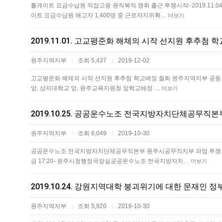
톨게이트 요금수납원 직접고용 원직복직 쟁취 출근 투쟁시작- 2019.11.04.
이트 요금수납원 해고자 1,400명 중 근로자지위확…
더보기
원주지역지부
조회 5,437
2019-12-02
|
|
고교평준화 해체의 시작 선지원 후추첨 학교배정 철회 원주지역지부 공동 현수막 게
앞, 상지대학교 앞, 원주교육지원청 앞​학교배정 …
더보기
원주지역지부
조회 6,049
2019-10-30
|
|
공공운수노조 전국지방자치단체공무직본부 원주시공무직지부 파업 투쟁 25일차 
금 17:20- 원주시청행정국장실​공공운수노조 전국지방자치…
더보기
2019.10.24. 강원지역대학 붕괴위기에 대한 문재인 
원주지역지부
조회 5,920
2019-10-30
|
|