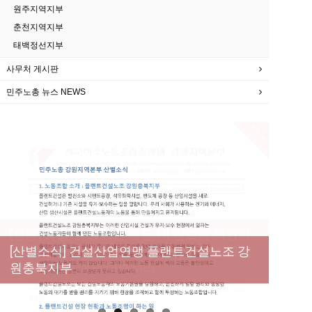
원주지역지부
춘천지역지부
태백정선지부
사무처 게시판
민주노총 뉴스 NEWS
New
[성명] 막을 수 있었던 죽음, HL만도가 책임져
라 : 청년노동자 사망사고의 철저한 진상규명
[산별소식] 건설산업연맹 플랜트건설노조 강
[강릉,속초,원주,춘천] 폭염감시단 사업 이모저
[조합원☆인터뷰] 서비스연맹 전국학교비정
과 재발방지 대책 마련하라
원충북지부
모
규직노동조합 강원지부 김유미 춘천지회장
[본부소식] 강원지역 노동자 합창단 모임