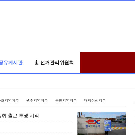
공유게시판
선거관리위원회
속초지역지부
원주지역지부
춘천지역지부
태백정선지부
 쟁취 출근 투쟁 시작