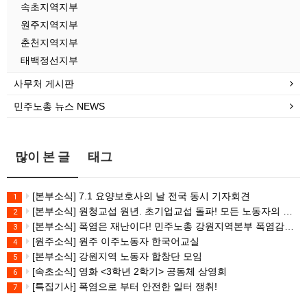
속초지역지부
원주지역지부
춘천지역지부
태백정선지부
사무처 게시판
민주노총 뉴스 NEWS
많이 본 글
태그
[본부소식] 7.1 요양보호사의 날 전국 동시 기자회견
1
[본부소식] 원청교섭 원년. 초기업교섭 돌파! 모든 노동자의 노동기본권 쟁취! 민주노총 7.15 총파업대회
2
[본부소식] 폭염은 재난이다! 민주노총 강원지역본부 폭염감시단 선포 기자회견
3
[원주소식] 원주 이주노동자 한국어교실
4
[본부소식] 강원지역 노동자 합창단 모임
5
[속초소식] 영화 <3학년 2학기> 공동체 상영회
6
[특집기사] 폭염으로 부터 안전한 일터 쟁취!
7