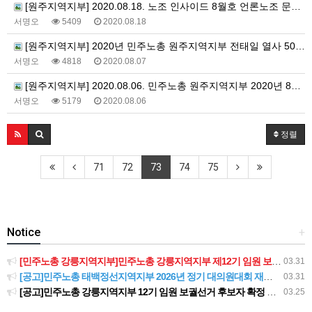
[원주지역지부] 2020.08.18. 노조 인사이드 8월호 언론노조 문화방송본부 원주지부 편
서명오
5409
2020.08.18
[원주지역지부] 2020년 민주노총 원주지역지부 전태일 열사 50주기 특별사업 안내
서명오
4818
2020.08.07
[원주지역지부] 2020.08.06. 민주노총 원주지역지부 2020년 8월의 글
서명오
5179
2020.08.06
정렬
71
72
73
74
75
Notice
+
[민주노총 강릉지역지부]민주노총 강릉지역지부 제12기 임원 보궐선거결과 공고
03.31
[공고]민주노총 태백정선지역지부 2026년 정기 대의원대회 재소집 건
03.31
[공고]민주노총 강릉지역지부 12기 임원 보궐선거 후보자 확정 공고
03.25