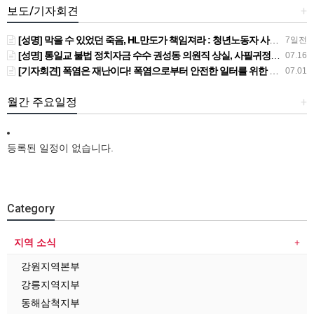
보도/기자회견
+
[성명] 막을 수 있었던 죽음, HL만도가 책임져라 : 청년노동자 사망사고의 철저한 진상규명과 재발방지 대책 마련하라
7일전
[성명] 통일교 불법 정치자금 수수 권성동 의원직 상실, 사필귀정이다
07.16
[기자회견] 폭염은 재난이다! 폭염으로부터 안전한 일터를 위한 민주노총 강원지역본부 폭염감시단 선포 기자회견
07.01
월간 주요일정
+
등록된 일정이 없습니다.
Category
지역 소식
강원지역본부
강릉지역지부
동해삼척지부