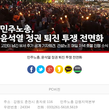
민주노총, 윤석열 정권 퇴진 투쟁 전면화
PC버전
주소 : 강원도 춘천시 효자로 116
민주노총 강원지역본부
우편번호 : 24334
전화 : 033)261-5618,5619