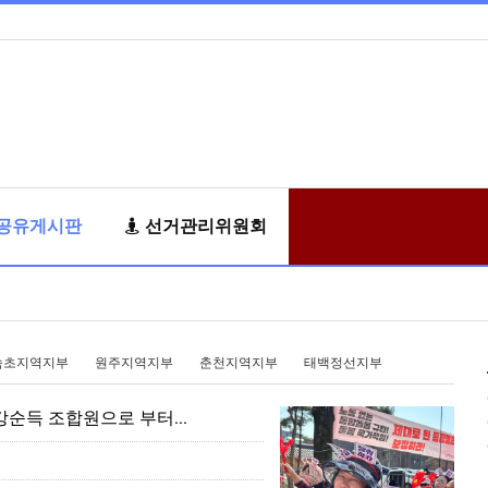
공유게시판
선거관리위원회
속초지역지부
원주지역지부
춘천지역지부
태백정선지부
순득 조합원으로 부터...