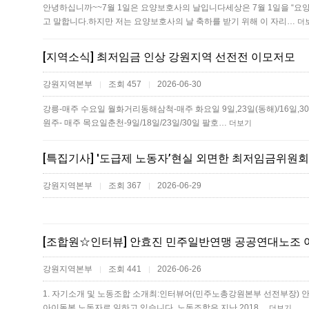
안녕하십니까~~7월 1일은 요양보호사의 날입니다세상은 7월 1일을 “요
고 말합니다.하지만 저는 요양보호사의 날 축하를 받기 위해 이 자리…
더
[지역소식] 최저임금 인상 강원지역 선전전 이모저모
강원지역본부
조회 457
2026-06-30
|
|
강릉-매주 수요일 월화거리동해삼척-매주 화요일 9일,23일(동해)/16일,3
원주- 매주 목요일​춘천-9일/18일/23일/30일 팔호…
더보기
[특집기사] '도급제 노동자’현실 외면한 최저임금위원회
강원지역본부
조회 367
2026-06-29
|
|
강원지역본부
조회 441
2026-06-26
|
|
1. 자기소개 및 노동조합 소개최:인터뷰어(민주노총강원본부 선전부장) 안:
아이돌봄 노동자로 일하고 있습니다. 노동조합은 지난 2018…
더보기