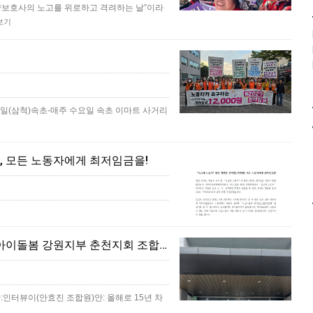
양보호사의 노고를 위로하고 격려하는 날”이라
보기
0일(삼척)​속초-매주 수요일 속초 이마트 사거리
, 모든 노동자에게 최저임금을!
[조합원☆인터뷰] 안효진 민주일반연맹 공공연대노조 아이돌봄 강원지부 춘천지회 조합원 인터뷰
인터뷰이(안효진 조합원)안: 올해로 15년 차