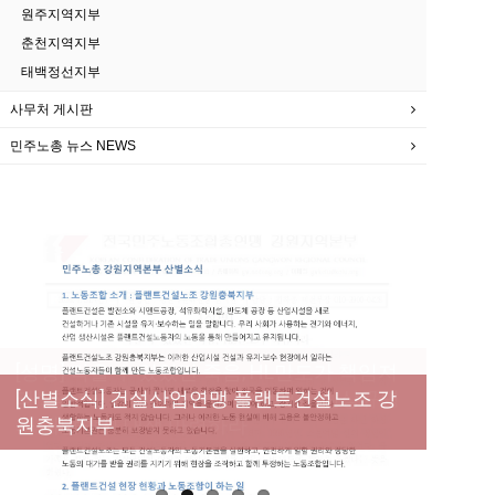
원주지역지부
춘천지역지부
태백정선지부
사무처 게시판
민주노총 뉴스 NEWS
[성명] 막을 수 있었던 죽음, HL만도가 책임져
라 : 청년노동자 사망사고의 철저한 진상규명
[산별소식] 건설산업연맹 플랜트건설노조 강
[강릉,속초,원주,춘천] 폭염감시단 사업 이모저
[조합원☆인터뷰] 서비스연맹 전국학교비정
과 재발방지 대책 마련하라
원충북지부
모
규직노동조합 강원지부 김유미 춘천지회장
[본부소식] 강원지역 노동자 합창단 모임