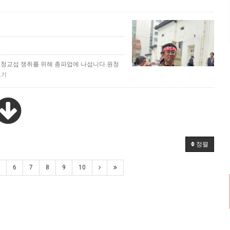
 원청교섭 쟁취를 위해 총파업에 나섭니다.원청
보기
정렬
6
7
8
9
10