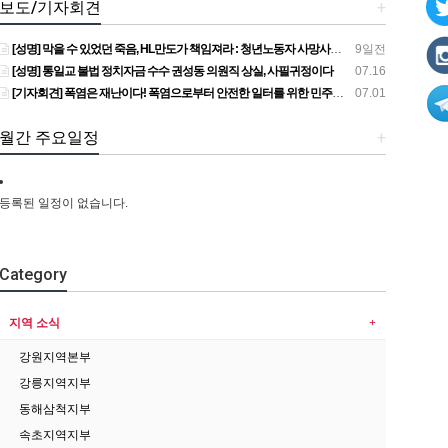
보도/기자회견
+
[성명] 막을 수 있었던 죽음, HL만도가 책임져라 : 청년노동자 사망사고의 철저한 진상규명과 재발방지 대책 마련하라
9일전
[성명] 통일교 불법 정치자금 수수 권성동 의원직 상실, 사필귀정이다
07.16
[기자회견] 폭염은 재난이다! 폭염으로부터 안전한 일터를 위한 민주노총 강원지역본부 폭염감시단 선포 기자회견
07.01
월간 주요일정
+
등록된 일정이 없습니다.
Category
지역 소식
강원지역본부
강릉지역지부
동해삼척지부
속초지역지부