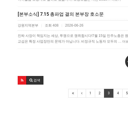
[본부소식] 7.15 총파업 결의 본부장 호소문
강원지역본부
조회 408
2026-06-26
|
|
진짜 사장이 책임지는 세상, 투쟁으로 쟁취합시다!7월 15일 민주노총은
교섭은 특정 사업장만의 문제가 아닙니다. 비정규직 노동자 모두의 …
더
검색
1
2
3
4
5