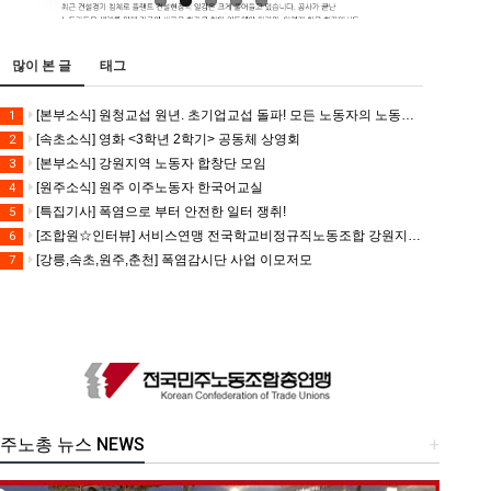
많이 본 글
태그
[본부소식] 원청교섭 원년. 초기업교섭 돌파! 모든 노동자의 노동기본권 쟁취! 민주노총 7.15 총파업대회
1
[속초소식] 영화 <3학년 2학기> 공동체 상영회
2
[본부소식] 강원지역 노동자 합창단 모임
3
[원주소식] 원주 이주노동자 한국어교실
4
[특집기사] 폭염으로 부터 안전한 일터 쟁취!
5
[조합원☆인터뷰] 서비스연맹 전국학교비정규직노동조합 강원지부 김유미 춘천지회장
6
[강릉,속초,원주,춘천] 폭염감시단 사업 이모저모
7
주노총 뉴스 NEWS
+