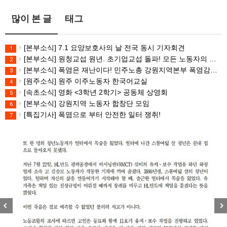
많이 본 글
태그
[본부소식] 7.1 요양보호사의 날 전국 동시 기자회견
1
[본부소식] 원청교섭 원년. 초기업교섭 돌파! 모든 노동자의 노동기본권 쟁취! 민주노총 7.15 총파업대회
2
[본부소식] 폭염은 재난이다! 민주노총 강원지역본부 폭염감시단 선포 기자회견
3
[원주소식] 원주 이주노동자 한국어교실
4
[속초소식] 영화 <3학년 2학기> 공동체 상영회
5
[본부소식] 강원지역 노동자 합창단 모임
6
[특집기사] 폭염으로 부터 안전한 일터 쟁취!
7
Previous
Nex