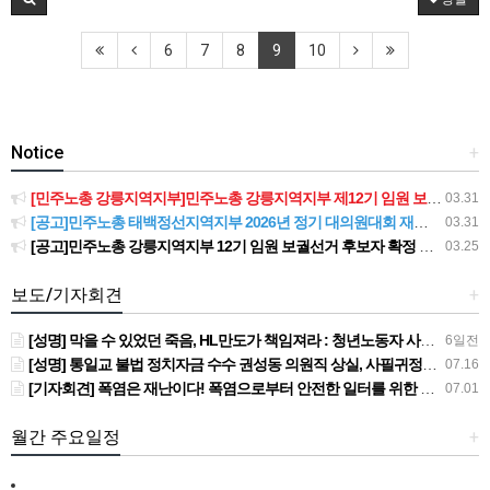
6
7
8
9
10
Notice
+
[민주노총 강릉지역지부]민주노총 강릉지역지부 제12기 임원 보궐선거결과 공고
03.31
[공고]민주노총 태백정선지역지부 2026년 정기 대의원대회 재소집 건
03.31
[공고]민주노총 강릉지역지부 12기 임원 보궐선거 후보자 확정 공고
03.25
보도/기자회견
+
[성명] 막을 수 있었던 죽음, HL만도가 책임져라 : 청년노동자 사망사고의 철저한 진상규명과 재발방지 대책 마련하라
6일전
[성명] 통일교 불법 정치자금 수수 권성동 의원직 상실, 사필귀정이다
07.16
[기자회견] 폭염은 재난이다! 폭염으로부터 안전한 일터를 위한 민주노총 강원지역본부 폭염감시단 선포 기자회견
07.01
월간 주요일정
+