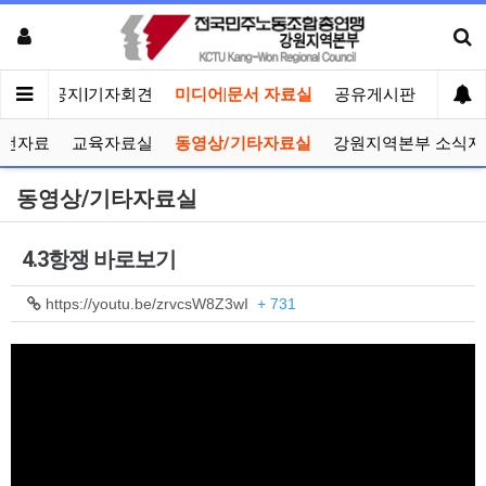
메인
공지|기자회견
미디어|문서 자료실
공유게시판
선거관
선전자료
교육자료실
동영상/기타자료실
강원지역본부 소식지
동영상/기타자료실
4.3항쟁 바로보기
https://youtu.be/zrvcsW8Z3wI
+ 731