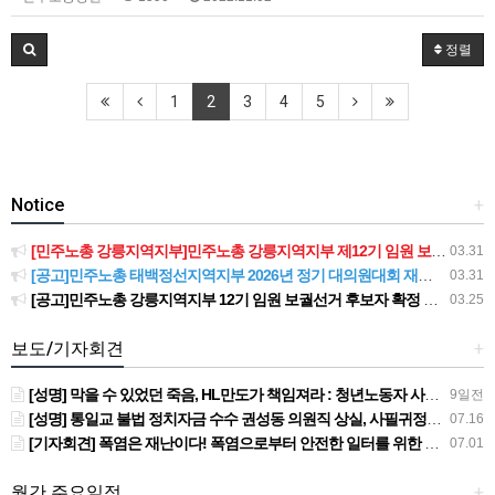
정렬
1
2
3
4
5
Notice
+
[민주노총 강릉지역지부]민주노총 강릉지역지부 제12기 임원 보궐선거결과 공고
03.31
[공고]민주노총 태백정선지역지부 2026년 정기 대의원대회 재소집 건
03.31
[공고]민주노총 강릉지역지부 12기 임원 보궐선거 후보자 확정 공고
03.25
보도/기자회견
+
[성명] 막을 수 있었던 죽음, HL만도가 책임져라 : 청년노동자 사망사고의 철저한 진상규명과 재발방지 대책 마련하라
9일전
[성명] 통일교 불법 정치자금 수수 권성동 의원직 상실, 사필귀정이다
07.16
[기자회견] 폭염은 재난이다! 폭염으로부터 안전한 일터를 위한 민주노총 강원지역본부 폭염감시단 선포 기자회견
07.01
월간 주요일정
+