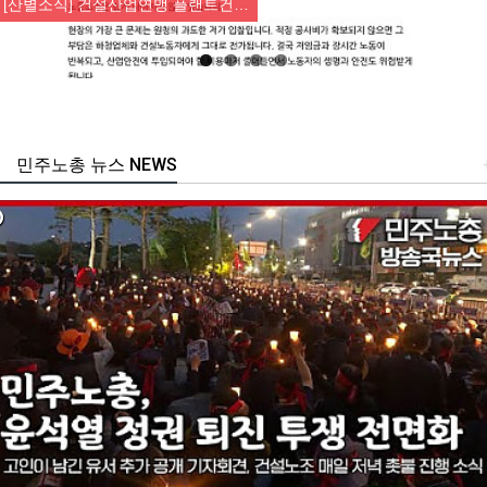
[산별소식] 건설산업연맹 플랜트건…
민주노총 뉴스 NEWS