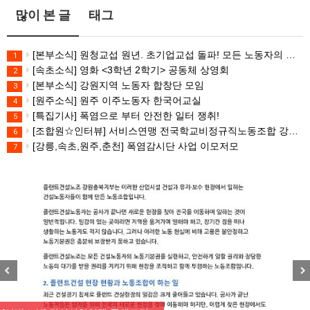
많이 본 글
태그
[본부소식] 원청교섭 원년. 초기업교섭 돌파! 모든 노동자의 노동기본권 쟁취! 민주노총 7.15 총파업대회
1
[속초소식] 영화 <3학년 2학기> 공동체 상영회
2
[본부소식] 강원지역 노동자 합창단 모임
3
[원주소식] 원주 이주노동자 한국어교실
4
[특집기사] 폭염으로 부터 안전한 일터 쟁취!
5
[조합원☆인터뷰] 서비스연맹 전국학교비정규직노동조합 강원지부 김유미 춘천지회장
6
[강릉,속초,원주,춘천] 폭염감시단 사업 이모저모
7
Previous
Nex