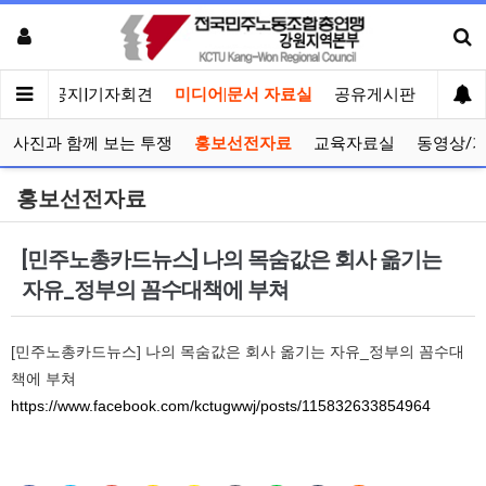
메인
공지|기자회견
미디어|문서 자료실
공유게시판
선거관
사진과 함께 보는 투쟁
홍보선전자료
교육자료실
동영상/
홍보선전자료
[민주노총카드뉴스] 나의 목숨값은 회사 옮기는
자유_정부의 꼼수대책에 부쳐
[민주노총카드뉴스] 나의 목숨값은 회사 옮기는 자유_정부의 꼼수대
책에 부쳐
https://www.facebook.com/kctugwwj/posts/115832633854964