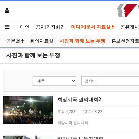
메인
공지|기자회견
미디어|문서 자료실
공유게시
공문철
회의자료실
사진과 함께 보는 투쟁
홍보선전자
사진과 함께 보는 투쟁
희망시국 결의대회2
조회 4,782
2011-08-22
|
희망시국 결의대회
희망시국 노동자대회