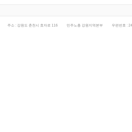
주소 : 강원도 춘천시 효자로 116
민주노총 강원지역본부
우편번호 : 24