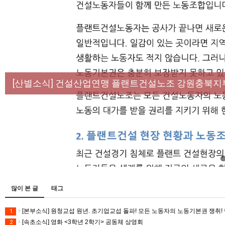
[성명] 막을 수 있었던 죽음, HL만도가 책임져라 :
[산별소식] 건설산업연맹 플랜트건설노조 강원충북지
[강릉,속초,원주,춘천] 폭염감시단 사업 이모저모
[조합원☆인터뷰] 서비스연맹 전국학교비정규직노동
[본부소식] 강원지역 노동자 합창단 모임
많이 본 글
태그
[본부소식] 원청교섭 원년. 초기업교섭 돌파! 모든 노동자의 노동기본권 쟁취! 
1
[속초소식] 영화 <3학년 2학기> 공동체 상영회
2