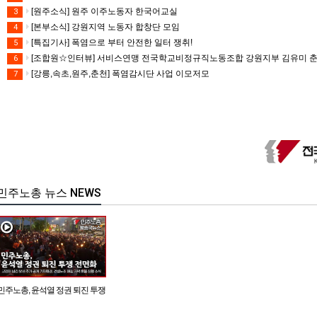
[원주소식] 원주 이주노동자 한국어교실
3
[본부소식] 강원지역 노동자 합창단 모임
4
[특집기사] 폭염으로 부터 안전한 일터 쟁취!
5
[조합원☆인터뷰] 서비스연맹 전국학교비정규직노동조합 강원지부 김유미 
6
[강릉,속초,원주,춘천] 폭염감시단 사업 이모저모
7
민주노총 뉴스 NEWS
민주노총, 윤석열 정권 퇴진 투쟁
전면화