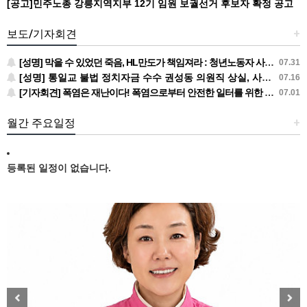
[공고]민주노총 강릉지역지부 12기 임원 보궐선거 후보자 확정 공고
보도/기자회견
+
[성명] 막을 수 있었던 죽음, HL만도가 책임져라 : 청년노동자 사망사고의 철저한 진상규명과 재발방지 대책 마련하라
07.31
[성명] 통일교 불법 정치자금 수수 권성동 의원직 상실, 사필귀정이다
07.16
[기자회견] 폭염은 재난이다! 폭염으로부터 안전한 일터를 위한 민주노총 강원지역본부 폭염감시단 선포 기자회견
07.01
월간 주요일정
+
등록된 일정이 없습니다.