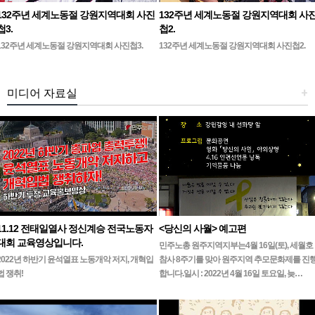
132주년 세계노동절 강원지역대회 사진
132주년 세계노동절 강원지역대회 사
첩3.
첩2.
132주년 세계노동절 강원지역대회 사진첩3.
132주년 세계노동절 강원지역대회 사진첩2.
미디어 자료실
+
11.12 전태일열사 정신계승 전국노동자
<당신의 사월> 예고편
대회 교육영상입니다.
민주노총 원주지역지부는4월 16일(토), 세월호
2022년 하반기 윤석열표 노동개악 저지, 개혁입
참사 8주기를 맞아 원주지역 추모문화제를 진
법 쟁취!
합니다.일시 : 2022년 4월 16일 토요일, 늦…