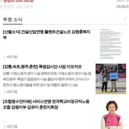
현장의 소리 101호
24.07.0
현장의 소리 100호
24.06.0
투쟁 소식
+
[산별소식] 건설산업연맹 플랜트건설노조 강원충북지
부
|
+07.30
[강릉,속초,원주,춘천] 폭염감시단 사업 이모저모
강릉- 이동노동자 생수 나눔 캠페인속초- 이동노동자 생수나눔 캠
페인원주- 폭염기 얼음생수 나눔 챌린지<원주, N개의 오아시스>
춘천-이동노동자들을 위한 생수 및 넥쿨러, 팔토시 나눔
|
+07.30
[조합원☆인터뷰] 서비스연맹 전국학교비정규직노동
조합 강원지부 김유미 춘천지회장
|
+07.30