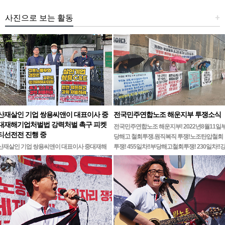
사진으로 보는 활동
+
산재살인 기업 쌍용씨앤이 대표이사 중
전국민주연합노조 해운지부 투쟁소식
대재해기업처벌법 강력처벌 촉구 피켓
전국민주연합노조 해운지부! 2022년8월11일
티선전전 진행 중
당해고 철회투쟁.원직복직 투쟁!노조탄압철회
산재살인 기업 쌍용씨앤이 대표이사 중대재해
투쟁! 455일차!!부당해고철회투쟁! 230일차!!
기업처벌법 강력처벌 촉구민주노총 강원지역본
릉ㆍ…
부 무기한 피켓시위 14일차고용노동부 강원지
청 앞 1인시위 진…