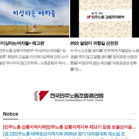
<미싱타는여자들> 예고편
2022 설맞이 귀향길 선전전
민주노총 강원지역본부 <미싱타는여자들> 상
누구나 노조할 권리를! 모두에게 차별없는 노동
영회" 희망의 교실을 지키려다감옥에 갔던 소녀
권을! 죽지 않고 일할 권리를! 정의로운 산업전
들은 무너지지 않고오히려 ... 노동운동의 역사…
환을! 비정규직 없는 세상을! 의료공공성 강화
를! 민…
Notice
+
[민주노총 강릉지역지부]민주노총 강릉지역지부 제12기 임원 보궐선거결과 공고
[공고]민주노총 태백정선지역지부 2026년 정기 대의원대회 재소집 건