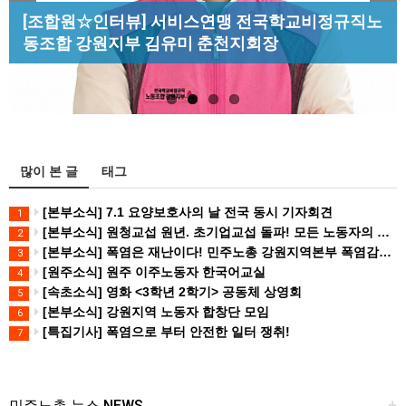
Previous
Next
[성명] 막을 수 있었던 죽음, HL만도가 책임져라 :
[조합원☆인터뷰] 서비스연맹 전국학교비정규직노
[산별소식] 건설산업연맹 플랜트건설노조 강원충
청년노동자 사망사고의 철저한 진상규…
동조합 강원지부 김유미 춘천지회장
북지부
[강릉,속초,원주,춘천] 폭염감시단 사업 이모저모
많이 본 글
태그
[본부소식] 7.1 요양보호사의 날 전국 동시 기자회견
1
[본부소식] 원청교섭 원년. 초기업교섭 돌파! 모든 노동자의 노동기본권 쟁취! 민주노총 7.15 총파업대회
2
[본부소식] 폭염은 재난이다! 민주노총 강원지역본부 폭염감시단 선포 기자회견
3
[원주소식] 원주 이주노동자 한국어교실
4
[속초소식] 영화 <3학년 2학기> 공동체 상영회
5
[본부소식] 강원지역 노동자 합창단 모임
6
[특집기사] 폭염으로 부터 안전한 일터 쟁취!
7
민주노총 뉴스 NEWS
+