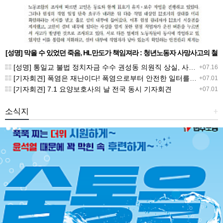
[성명] 막을 수 있었던 죽음, HL만도가 책임져라 : 청년노동자 사망사고의 철
저한 진상규명과 재발방지 대책 마련하라
[성명] 통일교 불법 정치자금 수수 권성동 의원직 상실, 사필귀정이다
+07.16
[기자회견] 폭염은 재난이다! 폭염으로부터 안전한 일터를 위한 민주노총 강원지역본부 폭염감시단 선포 기자회견
+07.01
[기자회견] 7.1 요양보호사의 날 전국 동시 기자회견
+07.01
소식지
+