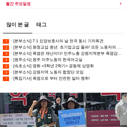
월간 주요일정
많이 본 글
태그
[본부소식] 7.1 요양보호사의 날 전국 동시 기자회견
1
[본부소식] 원청교섭 원년. 초기업교섭 돌파! 모든 노동자의 노동기본권 쟁취! 민주노총 7.15 총파업대회
2
[본부소식] 폭염은 재난이다! 민주노총 강원지역본부 폭염감시단 선포 기자회견
3
[원주소식] 원주 이주노동자 한국어교실
4
[속초소식] 영화 <3학년 2학기> 공동체 상영회
5
[본부소식] 강원지역 노동자 합창단 모임
6
[특집기사] 폭염으로 부터 안전한 일터 쟁취!
7