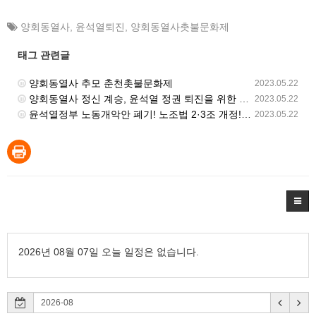
양회동열사
,
윤석열퇴진
,
양회동열사촛불문화제
태그 관련글
양회동열사 추모 춘천촛불문화제
2023.05.22
양회동열사 정신 계승, 윤석열 정권 퇴진을 위한 원주 공대위 거리 행진
2023.05.22
윤석열정부 노동개악안 폐기! 노조법 2·3조 개정! 민주노총 동시다발 총력투쟁대회
2023.05.22
2026년 08월 07일 오늘 일정은 없습니다.