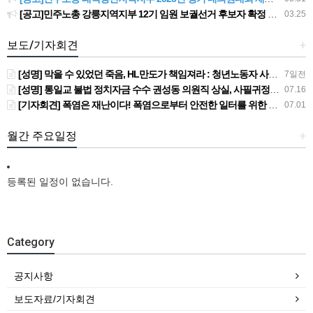
[공고]민주노총 강릉지역지부 12기 임원 보궐선거 후보자 확정 공고
03.25
보도/기자회견
+
[성명] 막을 수 있었던 죽음, HL만도가 책임져라 : 청년노동자 사망사고의 철저한 진상규명과 재발방지 대책 마련하라
7일전
[성명] 통일교 불법 정치자금 수수 권성동 의원직 상실, 사필귀정이다
07.16
[기자회견] 폭염은 재난이다! 폭염으로부터 안전한 일터를 위한 민주노총 강원지역본부 폭염감시단 선포 기자회견
07.01
월간 주요일정
+
등록된 일정이 없습니다.
Category
공지사항
보도자료/기자회견