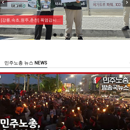
Previous
Nex
[강릉,속초,원주,춘천] 폭염감시…
민주노총 뉴스 NEWS