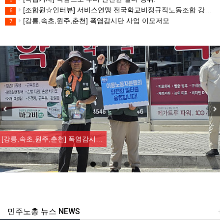
[조합원☆인터뷰] 서비스연맹 전국학교비정규직노동조합 강원지부 김유미 춘천지회장
6
[강릉,속초,원주,춘천] 폭염감시단 사업 이모저모
7
Previous
Nex
[강릉,속초,원주,춘천] 폭염감시…
민주노총 뉴스 NEWS