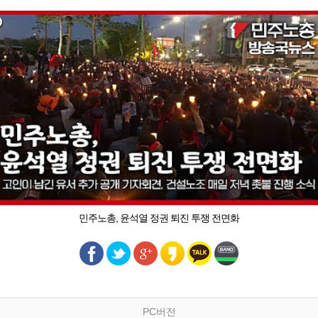
민주노총, 윤석열 정권 퇴진 투쟁 전면화
PC버전