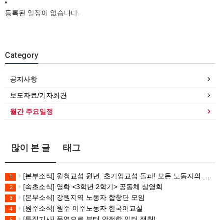
등록된 일정이 없습니다.
Category
공지사항
보도자료/기자회견
월간 주요일정
많이 본 글
태그
[본부소식] 원청교섭 원년. 초기업교섭 돌파! 모든 노동자의 노동기본권 쟁취! 민주노총 7.15 총파업대회
1
[속초소식] 영화 <3학년 2학기> 공동체 상영회
2
[본부소식] 강원지역 노동자 합창단 모임
3
[원주소식] 원주 이주노동자 한국어교실
4
[특집기사] 폭염으로 부터 안전한 일터 쟁취!
5