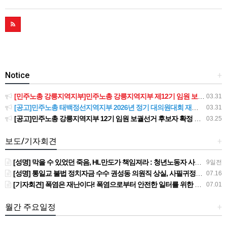
Notice
+
[민주노총 강릉지역지부]민주노총 강릉지역지부 제12기 임원 보궐선거결과 공고
03.31
[공고]민주노총 태백정선지역지부 2026년 정기 대의원대회 재소집 건
03.31
[공고]민주노총 강릉지역지부 12기 임원 보궐선거 후보자 확정 공고
03.25
보도/기자회견
+
[성명] 막을 수 있었던 죽음, HL만도가 책임져라 : 청년노동자 사망사고의 철저한 진상규명과 재발방지 대책 마련하라
9일전
[성명] 통일교 불법 정치자금 수수 권성동 의원직 상실, 사필귀정이다
07.16
[기자회견] 폭염은 재난이다! 폭염으로부터 안전한 일터를 위한 민주노총 강원지역본부 폭염감시단 선포 기자회견
07.01
월간 주요일정
+