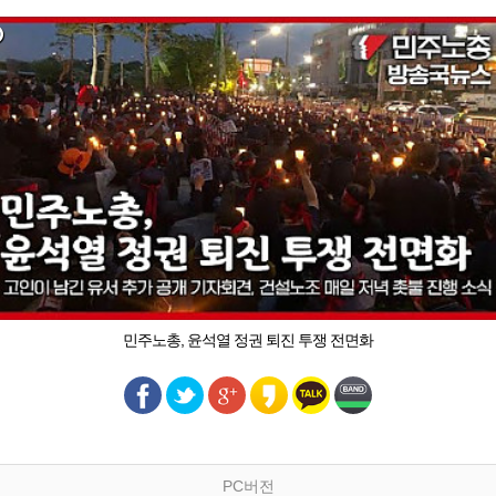
민주노총, 윤석열 정권 퇴진 투쟁 전면화
PC버전