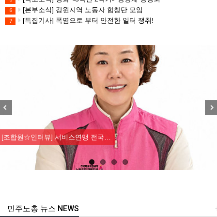
[본부소식] 강원지역 노동자 합창단 모임
6
[특집기사] 폭염으로 부터 안전한 일터 쟁취!
7
Previous
Nex
[조합원☆인터뷰] 서비스연맹 전국…
민주노총 뉴스 NEWS