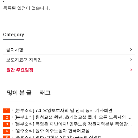
등록된 일정이 없습니다.
Category
공지사항
보도자료/기자회견
월간 주요일정
많이 본 글
태그
[본부소식] 7.1 요양보호사의 날 전국 동시 기자회견
1
[본부소식] 원청교섭 원년. 초기업교섭 돌파! 모든 노동자의 노동기본권 쟁취! 민주노총 7.15 총파업대회
2
[본부소식] 폭염은 재난이다! 민주노총 강원지역본부 폭염감시단 선포 기자회견
3
[원주소식] 원주 이주노동자 한국어교실
4
[속초소식] 영화 <3학년 2학기> 공동체 상영회
5