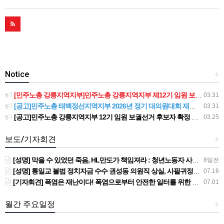
Notice
+
[민주노총 강릉지역지부]민주노총 강릉지역지부 제12기 임원 보궐선거결과 공고
03.31
[공고]민주노총 태백정선지역지부 2026년 정기 대의원대회 재소집 건
03.31
[공고]민주노총 강릉지역지부 12기 임원 보궐선거 후보자 확정 공고
03.25
보도/기자회견
+
[성명] 막을 수 있었던 죽음, HL만도가 책임져라 : 청년노동자 사망사고의 철저한 진상규명과 재발방지 대책 마련하라
8일전
[성명] 통일교 불법 정치자금 수수 권성동 의원직 상실, 사필귀정이다
07.16
[기자회견] 폭염은 재난이다! 폭염으로부터 안전한 일터를 위한 민주노총 강원지역본부 폭염감시단 선포 기자회견
07.01
월간 주요일정
+