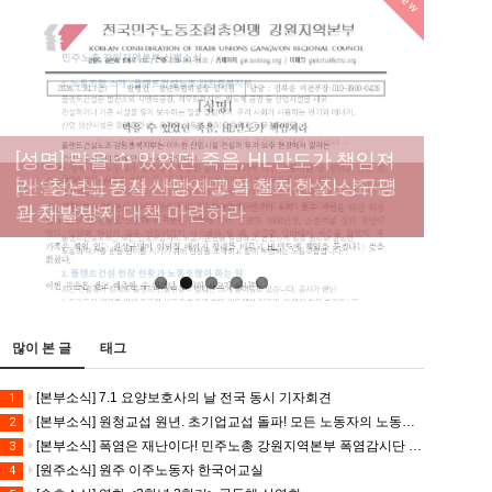
New
[성명] 막을 수 있었던 죽음, HL만도가 책임져
라 : 청년노동자 사망사고의 철저한 진상규명
[산별소식] 건설산업연맹 플랜트건설노조 강
[강릉,속초,원주,춘천] 폭염감시단 사업 이모저
[조합원☆인터뷰] 서비스연맹 전국학교비정
과 재발방지 대책 마련하라
원충북지부
모
규직노동조합 강원지부 김유미 춘천지회장
[본부소식] 강원지역 노동자 합창단 모임
많이 본 글
태그
[본부소식] 7.1 요양보호사의 날 전국 동시 기자회견
1
[본부소식] 원청교섭 원년. 초기업교섭 돌파! 모든 노동자의 노동기본권 쟁취! 민주노총 7.15 총파업대회
2
[본부소식] 폭염은 재난이다! 민주노총 강원지역본부 폭염감시단 선포 기자회견
3
[원주소식] 원주 이주노동자 한국어교실
4