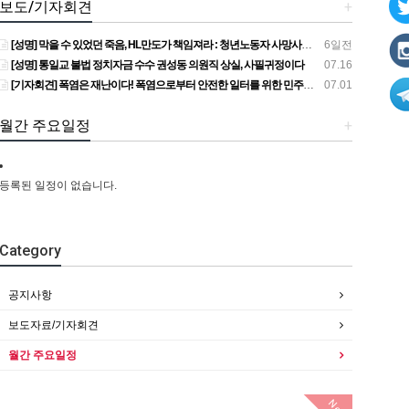
보도/기자회견
+
[성명] 막을 수 있었던 죽음, HL만도가 책임져라 : 청년노동자 사망사고의 철저한 진상규명과 재발방지 대책 마련하라
6일전
[성명] 통일교 불법 정치자금 수수 권성동 의원직 상실, 사필귀정이다
07.16
[기자회견] 폭염은 재난이다! 폭염으로부터 안전한 일터를 위한 민주노총 강원지역본부 폭염감시단 선포 기자회견
07.01
월간 주요일정
+
등록된 일정이 없습니다.
Category
공지사항
보도자료/기자회견
월간 주요일정