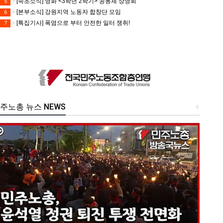
[속초소식] 영화 <3학년 2학기> 공동체 상영회
5
[본부소식] 강원지역 노동자 합창단 모임
6
[특집기사] 폭염으로 부터 안전한 일터 쟁취!
7
주노총 뉴스 NEWS
+