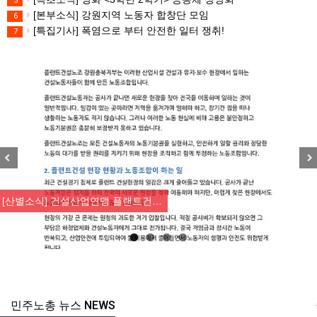
5
[본부소식] 강원지역 노동자 합창단 모임
6
[특집기사] 폭염으로 부터 안전한 일터 쟁취!
7
Previous
Nex
[산별소식] 건설산업연맹 플랜트건…
민주노총 뉴스 NEWS