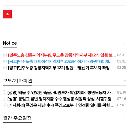
Notice
+
[민주노총 강릉지역지부]민주노총 강릉지역지부 제12기 임원 보궐선거결과 공고
03.31
[공고]민주노총 태백정선지역지부 2026년 정기 대의원대회 재소집 건
03.31
[공고]민주노총 강릉지역지부 12기 임원 보궐선거 후보자 확정 공고
03.25
보도/기자회견
+
[성명] 막을 수 있었던 죽음, HL만도가 책임져라 : 청년노동자 사망사고의 철저한 진상규명과 재발방지 대책 마련하라
8일전
[성명] 통일교 불법 정치자금 수수 권성동 의원직 상실, 사필귀정이다
07.16
[기자회견] 폭염은 재난이다! 폭염으로부터 안전한 일터를 위한 민주노총 강원지역본부 폭염감시단 선포 기자회견
07.01
월간 주요일정
+