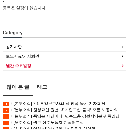
등록된 일정이 없습니다.
Category
공지사항
보도자료/기자회견
월간 주요일정
많이 본 글
태그
[본부소식] 7.1 요양보호사의 날 전국 동시 기자회견
1
[본부소식] 원청교섭 원년. 초기업교섭 돌파! 모든 노동자의 노동기본권 쟁취! 민주노총 7.15 총파업대회
2
[본부소식] 폭염은 재난이다! 민주노총 강원지역본부 폭염감시단 선포 기자회견
3
[원주소식] 원주 이주노동자 한국어교실
4
[속초소식] 영화 <3학년 2학기> 공동체 상영회