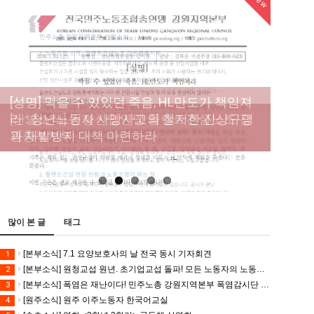
New
New
[성명] 막을 수 있었던 죽음, HL만도가 책임져
라 : 청년노동자 사망사고의 철저한 진상규명
[산별소식] 건설산업연맹 플랜트건설노조 강
[강릉,속초,원주,춘천] 폭염감시단 사업 이모저
[조합원☆인터뷰] 서비스연맹 전국학교비정
과 재발방지 대책 마련하라
원충북지부
모
규직노동조합 강원지부 김유미 춘천지회장
[본부소식] 강원지역 노동자 합창단 모임
많이 본 글
태그
[본부소식] 7.1 요양보호사의 날 전국 동시 기자회견
1
[본부소식] 원청교섭 원년. 초기업교섭 돌파! 모든 노동자의 노동기본권 쟁취! 민주노총 7.15 총파업대회
2
[본부소식] 폭염은 재난이다! 민주노총 강원지역본부 폭염감시단 선포 기자회견
3
[원주소식] 원주 이주노동자 한국어교실
4