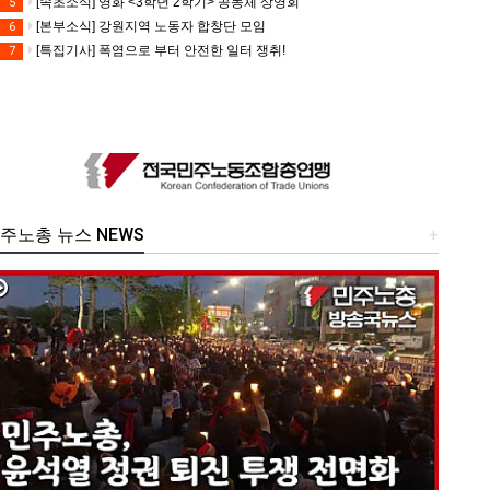
[속초소식] 영화 <3학년 2학기> 공동체 상영회
5
[본부소식] 강원지역 노동자 합창단 모임
6
[특집기사] 폭염으로 부터 안전한 일터 쟁취!
7
주노총 뉴스 NEWS
+