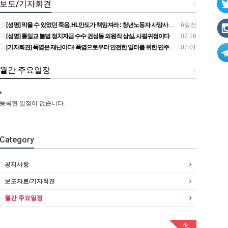
보도/기자회견
+
[성명] 막을 수 있었던 죽음, HL만도가 책임져라 : 청년노동자 사망사고의 철저한 진상규명과 재발방지 대책 마련하라
6일전
[성명] 통일교 불법 정치자금 수수 권성동 의원직 상실, 사필귀정이다
07.16
[기자회견] 폭염은 재난이다! 폭염으로부터 안전한 일터를 위한 민주노총 강원지역본부 폭염감시단 선포 기자회견
07.01
월간 주요일정
+
등록된 일정이 없습니다.
Category
공지사항
보도자료/기자회견
월간 주요일정