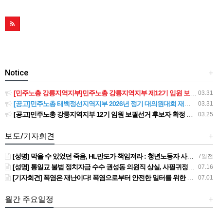
Notice
+
[민주노총 강릉지역지부]민주노총 강릉지역지부 제12기 임원 보궐선거결과 공고
03.31
[공고]민주노총 태백정선지역지부 2026년 정기 대의원대회 재소집 건
03.31
[공고]민주노총 강릉지역지부 12기 임원 보궐선거 후보자 확정 공고
03.25
보도/기자회견
+
[성명] 막을 수 있었던 죽음, HL만도가 책임져라 : 청년노동자 사망사고의 철저한 진상규명과 재발방지 대책 마련하라
7일전
[성명] 통일교 불법 정치자금 수수 권성동 의원직 상실, 사필귀정이다
07.16
[기자회견] 폭염은 재난이다! 폭염으로부터 안전한 일터를 위한 민주노총 강원지역본부 폭염감시단 선포 기자회견
07.01
월간 주요일정
+