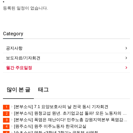
등록된 일정이 없습니다.
Category
공지사항
보도자료/기자회견
월간 주요일정
많이 본 글
태그
[본부소식] 7.1 요양보호사의 날 전국 동시 기자회견
1
[본부소식] 원청교섭 원년. 초기업교섭 돌파! 모든 노동자의 노동기본권 쟁취! 민주노총 7.15 총파업대회
2
[본부소식] 폭염은 재난이다! 민주노총 강원지역본부 폭염감시단 선포 기자회견
3
[원주소식] 원주 이주노동자 한국어교실
4
[속초소식] 영화 <3학년 2학기> 공동체 상영회