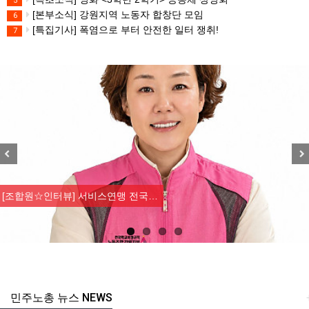
5
[본부소식] 강원지역 노동자 합창단 모임
6
[특집기사] 폭염으로 부터 안전한 일터 쟁취!
7
Previous
Nex
[조합원☆인터뷰] 서비스연맹 전국…
민주노총 뉴스 NEWS