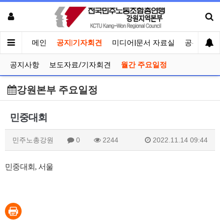
메인
공지|기자회견
미디어|문서 자료실
공유게시
공지사항
보도자료/기자회견
월간 주요일정
강원본부 주요일정
민중대회
민주노총강원
0
2244
2022.11.14 09:44
민중대회
,
서울