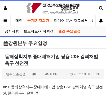
메인
공지|기자회견
미디어|문서 자료실
공유게시
공지사항
보도자료/기자회견
월간 주요일정
강원본부 주요일정
동해삼척지부 중대재해기업 쌍용 C&E 강력처벌
촉구 선전전
민주노총강원
0
1686
2022.10.31 09:36
18:00 동해삼척지부 중대재해기업 쌍용
C&E
강력처벌 촉구 선전
전
,
천곡동 우리은행 앞