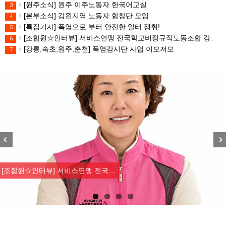
[원주소식] 원주 이주노동자 한국어교실
3
[본부소식] 강원지역 노동자 합창단 모임
4
[특집기사] 폭염으로 부터 안전한 일터 쟁취!
5
[조합원☆인터뷰] 서비스연맹 전국학교비정규직노동조합 강원지부 김유미 춘천지회장
6
[강릉,속초,원주,춘천] 폭염감시단 사업 이모저모
7
Previous
Nex
[조합원☆인터뷰] 서비스연맹 전국…