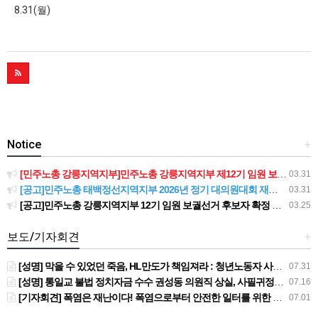
8.31(월)
Notice
+
[민주노총 강릉지역지부]민주노총 강릉지역지부 제12기 임원 보궐선거결과 공고
03.31
[공고]민주노총 태백정선지역지부 2026년 정기 대의원대회 재소집 건
03.31
[공고]민주노총 강릉지역지부 12기 임원 보궐선거 후보자 확정 공고
03.25
보도/기자회견
+
[성명] 막을 수 있었던 죽음, HL만도가 책임져라 : 청년노동자 사망사고의 철저한 진상규명과 재발방지 대책 마련하라
07.31
[성명] 통일교 불법 정치자금 수수 권성동 의원직 상실, 사필귀정이다
07.16
[기자회견] 폭염은 재난이다! 폭염으로부터 안전한 일터를 위한 민주노총 강원지역본부 폭염감시단 선포 기자회견
07.01