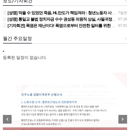
보도/기자회견
+
[성명] 막을 수 있었던 죽음, HL만도가 책임져라 : 청년노동자 사망사고의 철저한 진상규명과 재발방지 대책 마련하라
7일전
[성명] 통일교 불법 정치자금 수수 권성동 의원직 상실, 사필귀정이다
07.16
[기자회견] 폭염은 재난이다! 폭염으로부터 안전한 일터를 위한 민주노총 강원지역본부 폭염감시단 선포 기자회견
07.01
월간 주요일정
+
등록된 일정이 없습니다.
New
[성명] 막을 수 있었던 죽음, HL만도가 책임져라 : 청
Previous
Next