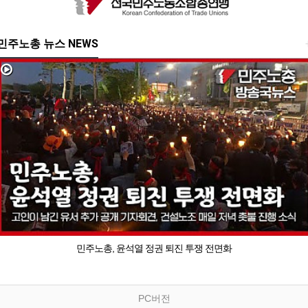
민주노총 뉴스 NEWS
민주노총, 윤석열 정권 퇴진 투쟁 전면화
PC버전