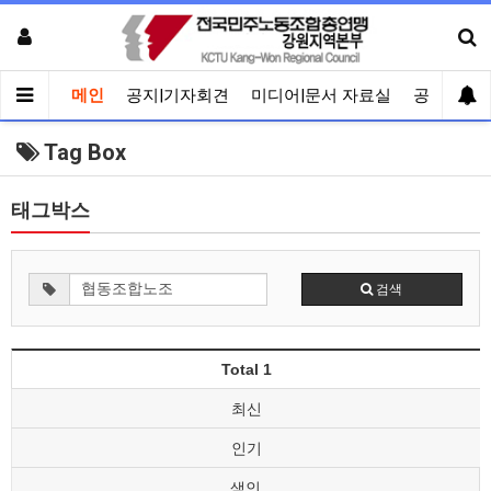
메인
공지|기자회견
미디어|문서 자료실
공유게시
Tag Box
태그박스
검색
Total 1
최신
인기
색인