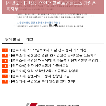
년노동자 사망사고의 철저한 진상규명과 재발방지
[산별소식] 건설산업연맹 플랜트건설노조 강원충
대책 마련하라
북지부
많이 본 글
태그
[본부소식] 7.1 요양보호사의 날 전국 동시 기자회견
1
[본부소식] 원청교섭 원년. 초기업교섭 돌파! 모든 노동자의 노동기본권 쟁취! 민주노총 7.15 총파업대회
2
[본부소식] 폭염은 재난이다! 민주노총 강원지역본부 폭염감시단 선포 기자회견
3
[원주소식] 원주 이주노동자 한국어교실
4
[속초소식] 영화 <3학년 2학기> 공동체 상영회
5
[본부소식] 강원지역 노동자 합창단 모임
6
[특집기사] 폭염으로 부터 안전한 일터 쟁취!
7