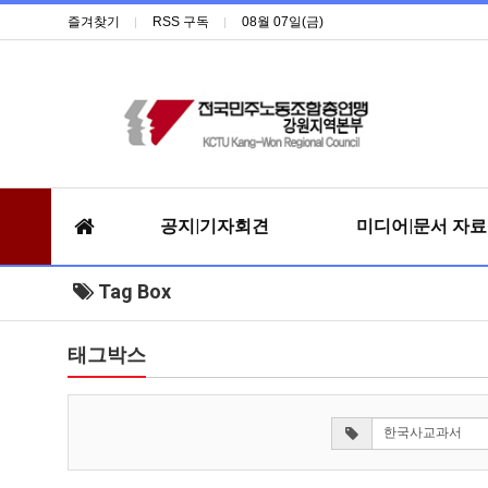
즐겨찾기
RSS 구독
08월 07일(금)
공지|기자회견
미디어|문서 자
Tag Box
태그박스