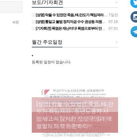
보도/기자회견
+
[성명] 막을 수 있었던 죽음, HL만도가 책임져라 : 청년노동자 사망사고의 철저한 진상규명과 재발방지 대책 마련하라
7일전
[성명] 통일교 불법 정치자금 수수 권성동 의원직 상실, 사필귀정이다
07.16
새창
[기자회견] 폭염은 재난이다! 폭염으로부터 안전한 일터를 위한 민주노총 강원지역본부 폭염감시단 선포 기자회견
07.01
월간 주요일정
+
등록된 일정이 없습니다.
[성명] 막을 수 있었던 죽음, HL만
도가 책임져라 : 청년노동자 사
[조합원☆인터뷰] 서비스연맹 전
망사고의 철저한 진상규명과 재
[산별소식] 건설산업연맹 플랜트
[강릉,속초,원주,춘천] 폭염감시
국학교비정규직노동조합 강원
[본부소식] 강원지역 노동자 합
발방지 대책 마련하라
건설노조 강원충북지부
단 사업 이모저모
지부 김유미 춘천지회장
창단 모임