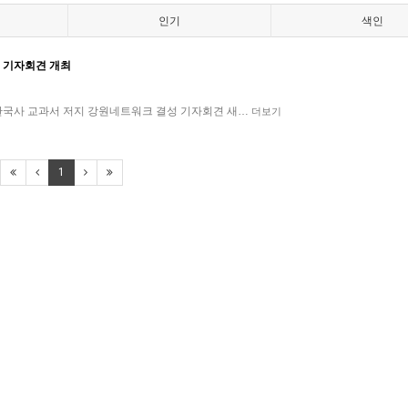
인기
색인
및 기자회견 개최
 ​한국사 교과서 저지 강원네트워크 결성 기자회견 새…
더보기
1