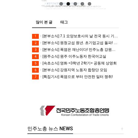
많이 본 글
태그
[본부소식] 7.1 요양보호사의 날 전국 동시 기자회견
1
[본부소식] 원청교섭 원년. 초기업교섭 돌파! 모든 노동자의 노동기본권 쟁취! 민주노총 7.15 총파업대회
2
[본부소식] 폭염은 재난이다! 민주노총 강원지역본부 폭염감시단 선포 기자회견
3
[원주소식] 원주 이주노동자 한국어교실
4
[속초소식] 영화 <3학년 2학기> 공동체 상영회
5
[본부소식] 강원지역 노동자 합창단 모임
6
[특집기사] 폭염으로 부터 안전한 일터 쟁취!
7
민주노총 뉴스 NEWS
+