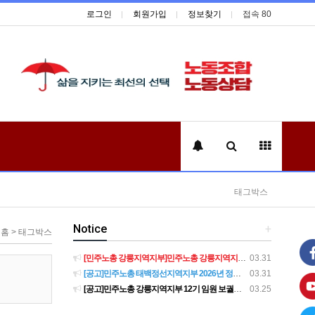
로그인
회원가입
정보찾기
접속 80
태그박스
Notice
+
홈 > 태그박스
[민주노총 강릉지역지부]민주노총 강릉지역지부 제12기 임원 보궐선거결과 공고
03.31
[공고]민주노총 태백정선지역지부 2026년 정기 대의원대회 재소집 건
03.31
[공고]민주노총 강릉지역지부 12기 임원 보궐선거 후보자 확정 공고
03.25