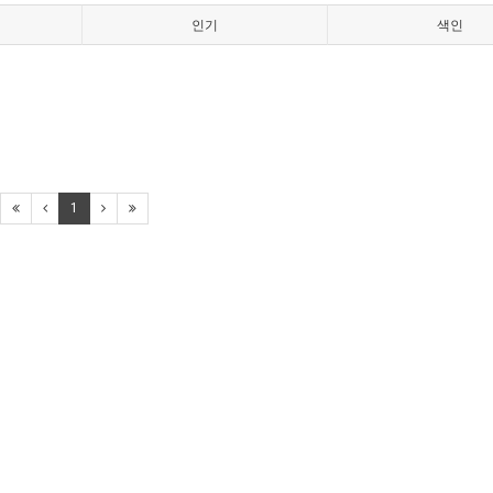
인기
색인
1