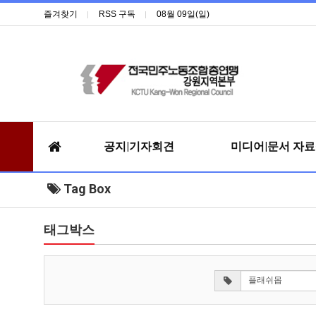
즐겨찾기
RSS 구독
08월 09일(일)
공지|기자회견
미디어|문서 자
Tag Box
태그박스