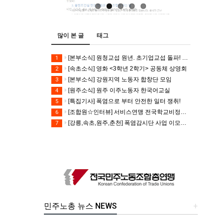
많이 본 글
태그
[본부소식] 원청교섭 원년. 초기업교섭 돌파! 모든 노동자의 노동기본권 쟁취! 민주노총 7.15 총파업대회
1
[속초소식] 영화 <3학년 2학기> 공동체 상영회
2
[본부소식] 강원지역 노동자 합창단 모임
3
[원주소식] 원주 이주노동자 한국어교실
4
[특집기사] 폭염으로 부터 안전한 일터 쟁취!
5
[조합원☆인터뷰] 서비스연맹 전국학교비정규직노동조합 강원지부 김유미 춘천지회장
6
[강릉,속초,원주,춘천] 폭염감시단 사업 이모저모
7
민주노총 뉴스 NEWS
+