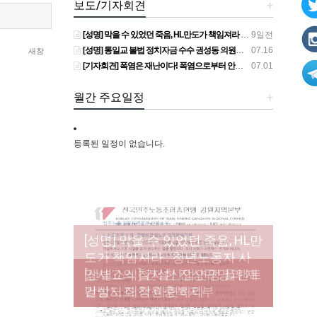
보도/기자회견
+
[성명] 막을 수 있었던 죽음, HL만도가 책임져라 : 청년노동자 사망사고의 철저한 진상규명과 재발방지 대책 마련하라
9일전
[성명] 통일교 불법 정치자금 수수 권성동 의원직 상실, 사필귀정이다
07.16
새창
[기자회견] 폭염은 재난이다! 폭염으로부터 안전한 일터를 위한 민주노총 강원지역본부 폭염감시단 선포 기자회견
07.01
월간 주요일정
+
등록된 일정이 없습니다.
[성명] 막을 수 있었던 죽음, HL만
도가 책임져라 : 청년노동자 사
[조합원☆인터뷰] 서비스연맹 전
망사고의 철저한 진상규명과 재
[산별소식] 건설산업연맹 플랜트
[강릉,속초,원주,춘천] 폭염감시
국학교비정규직노동조합 강원
[본부소식] 강원지역 노동자 합
발방지 대책 마련하라
건설노조 강원충북지부
단 사업 이모저모
지부 김유미 춘천지회장
창단 모임