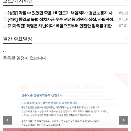
보도/기자회견
+
[성명] 막을 수 있었던 죽음, HL만도가 책임져라 : 청년노동자 사망사고의 철저한 진상규명과 재발방지 대책 마련하라
6일전
[성명] 통일교 불법 정치자금 수수 권성동 의원직 상실, 사필귀정이다
07.16
[기자회견] 폭염은 재난이다! 폭염으로부터 안전한 일터를 위한 민주노총 강원지역본부 폭염감시단 선포 기자회견
07.01
월간 주요일정
+
등록된 일정이 없습니다.
New
[성명] 막을 수 있었던 죽음, HL만도가 책임져라 : 청
Previous
Next