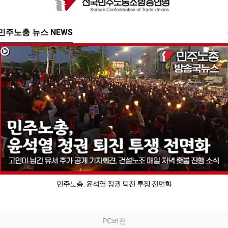
민주노총 뉴스 NEWS
민주노총, 윤석열 정권 퇴진 투쟁 전면화
PC버전