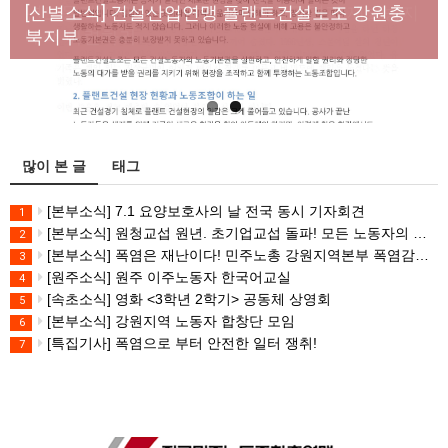
년노동자 사망사고의 철저한 진상규명과 재발방지
[산별소식] 건설산업연맹 플랜트건설노조 강원충
대책 마련하라
북지부
많이 본 글
태그
[본부소식] 7.1 요양보호사의 날 전국 동시 기자회견
1
[본부소식] 원청교섭 원년. 초기업교섭 돌파! 모든 노동자의 노동기본권 쟁취! 민주노총 7.15 총파업대회
2
[본부소식] 폭염은 재난이다! 민주노총 강원지역본부 폭염감시단 선포 기자회견
3
[원주소식] 원주 이주노동자 한국어교실
4
[속초소식] 영화 <3학년 2학기> 공동체 상영회
5
[본부소식] 강원지역 노동자 합창단 모임
6
[특집기사] 폭염으로 부터 안전한 일터 쟁취!
7