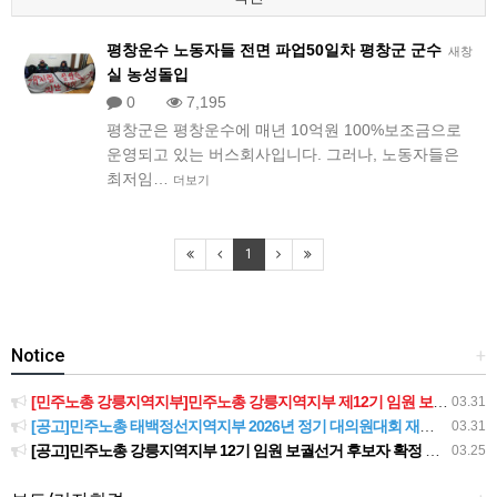
평창운수 노동자들 전면 파업50일차 평창군 군수
새창
실 농성돌입
0
7,195
평창군은 평창운수에 매년 10억원 100%보조금으로
운영되고 있는 버스회사입니다. 그러나, 노동자들은
최저임…
더보기
1
Notice
+
[민주노총 강릉지역지부]민주노총 강릉지역지부 제12기 임원 보궐선거결과 공고
03.31
[공고]민주노총 태백정선지역지부 2026년 정기 대의원대회 재소집 건
03.31
[공고]민주노총 강릉지역지부 12기 임원 보궐선거 후보자 확정 공고
03.25