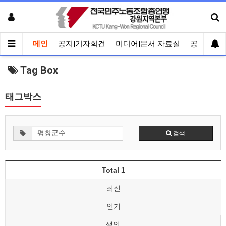
메인
공지|기자회견
미디어|문서 자료실
공유게시
Tag Box
태그박스
검색
Total 1
최신
인기
색인