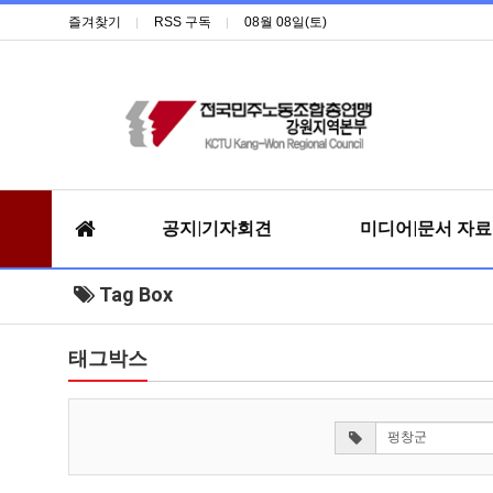
즐겨찾기
RSS 구독
08월 08일(토)
공지|기자회견
미디어|문서 자
Tag Box
태그박스