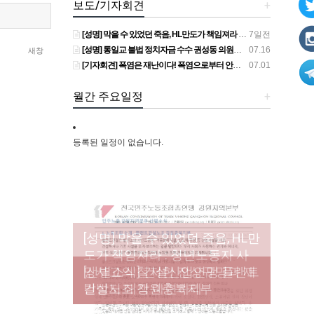
보도/기자회견
+
[성명] 막을 수 있었던 죽음, HL만도가 책임져라 : 청년노동자 사망사고의 철저한 진상규명과 재발방지 대책 마련하라
7일전
[성명] 통일교 불법 정치자금 수수 권성동 의원직 상실, 사필귀정이다
07.16
새창
[기자회견] 폭염은 재난이다! 폭염으로부터 안전한 일터를 위한 민주노총 강원지역본부 폭염감시단 선포 기자회견
07.01
월간 주요일정
+
등록된 일정이 없습니다.
[성명] 막을 수 있었던 죽음, HL만
도가 책임져라 : 청년노동자 사
[조합원☆인터뷰] 서비스연맹 전
망사고의 철저한 진상규명과 재
[산별소식] 건설산업연맹 플랜트
[강릉,속초,원주,춘천] 폭염감시
국학교비정규직노동조합 강원
[본부소식] 강원지역 노동자 합
발방지 대책 마련하라
건설노조 강원충북지부
단 사업 이모저모
지부 김유미 춘천지회장
창단 모임