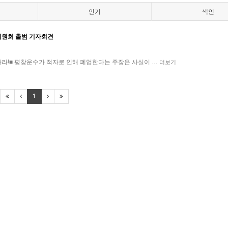
인기
색인
위원회 출범 기자회견
라!■ 평창운수가 적자로 인해 폐업한다는 주장은 사실이 …
더보기
1