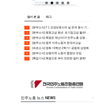
많이 본 글
태그
[본부소식] 7.1 요양보호사의 날 전국 동시 기자회견
1
[본부소식] 원청교섭 원년. 초기업교섭 돌파! 모든 노동자의 노동기본권 쟁취! 민주노총 7.15 총파업대회
2
[본부소식] 폭염은 재난이다! 민주노총 강원지역본부 폭염감시단 선포 기자회견
3
[원주소식] 원주 이주노동자 한국어교실
4
[속초소식] 영화 <3학년 2학기> 공동체 상영회
5
[본부소식] 강원지역 노동자 합창단 모임
6
[특집기사] 폭염으로 부터 안전한 일터 쟁취!
7
민주노총 뉴스 NEWS
+