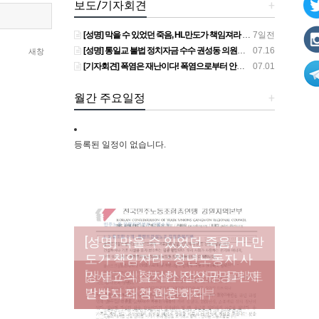
보도/기자회견
+
[성명] 막을 수 있었던 죽음, HL만도가 책임져라 : 청년노동자 사망사고의 철저한 진상규명과 재발방지 대책 마련하라
7일전
[성명] 통일교 불법 정치자금 수수 권성동 의원직 상실, 사필귀정이다
07.16
새창
[기자회견] 폭염은 재난이다! 폭염으로부터 안전한 일터를 위한 민주노총 강원지역본부 폭염감시단 선포 기자회견
07.01
월간 주요일정
+
등록된 일정이 없습니다.
[성명] 막을 수 있었던 죽음, HL만
도가 책임져라 : 청년노동자 사
[조합원☆인터뷰] 서비스연맹 전
망사고의 철저한 진상규명과 재
[산별소식] 건설산업연맹 플랜트
[강릉,속초,원주,춘천] 폭염감시
국학교비정규직노동조합 강원
[본부소식] 강원지역 노동자 합
발방지 대책 마련하라
건설노조 강원충북지부
단 사업 이모저모
지부 김유미 춘천지회장
창단 모임