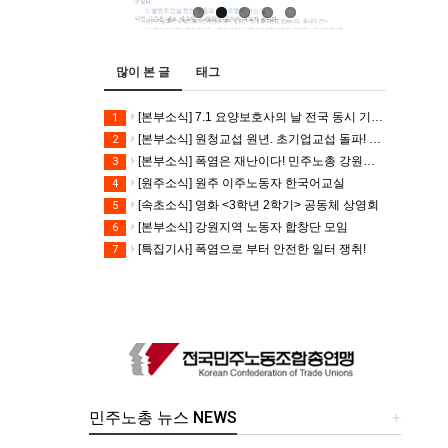
많이 본 글
태그
[본부소식] 7.1 요양보호사의 날 전국 동시 기자회견
1
[본부소식] 원청교섭 원년. 초기업교섭 돌파! 모든 노동자의 노동기본권 쟁취! 민주노총 7.15 총파업대회
2
[본부소식] 폭염은 재난이다! 민주노총 강원지역본부 폭염감시단 선포 기자회견
3
[원주소식] 원주 이주노동자 한국어교실
4
[속초소식] 영화 <3학년 2학기> 공동체 상영회
5
[본부소식] 강원지역 노동자 합창단 모임
6
[특집기사] 폭염으로 부터 안전한 일터 쟁취!
7
민주노총 뉴스 NEWS
+