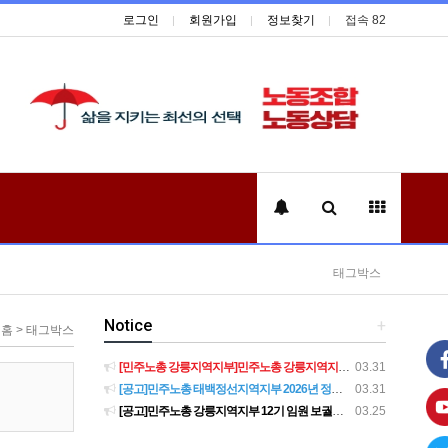
로그인
회원가입
정보찾기
접속 82
태그박스
Notice
+
홈 > 태그박스
[민주노총 강릉지역지부]민주노총 강릉지역지부 제12기 임원 보궐선거결과 공고
03.31
[공고]민주노총 태백정선지역지부 2026년 정기 대의원대회 재소집 건
03.31
[공고]민주노총 강릉지역지부 12기 임원 보궐선거 후보자 확정 공고
03.25