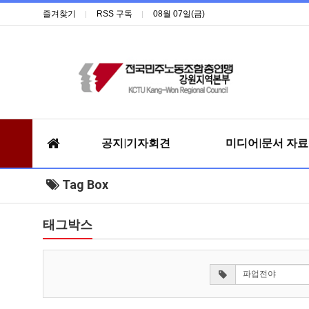
즐겨찾기
RSS 구독
08월 07일(금)
공지|기자회견
미디어|문서 자
Tag Box
태그박스