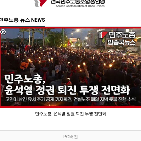
민주노총 뉴스 NEWS
민주노총, 윤석열 정권 퇴진 투쟁 전면화
PC버전