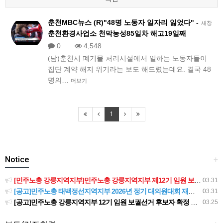
춘천MBC뉴스 (R)"48명 노동자 일자리 잃었다" -
새창
춘천환경사업소 천막농성85일차 해고19일째
0
4,548
(남)춘천시 폐기물 처리시설에서 일하는 노동자들이
집단 계약 해지 위기라는 보도 해드렸는데요. 결국 48
명의…
더보기
1
Notice
+
[민주노총 강릉지역지부]민주노총 강릉지역지부 제12기 임원 보궐선거결과 공고
03.31
[공고]민주노총 태백정선지역지부 2026년 정기 대의원대회 재소집 건
03.31
[공고]민주노총 강릉지역지부 12기 임원 보궐선거 후보자 확정 공고
03.25