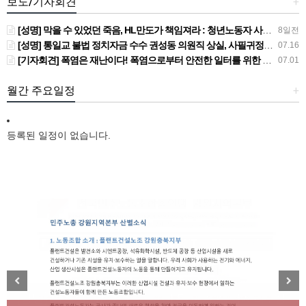
보도/기자회견
+
[성명] 막을 수 있었던 죽음, HL만도가 책임져라 : 청년노동자 사망사고의 철저한 진상규명과 재발방지 대책 마련하라
8일전
[성명] 통일교 불법 정치자금 수수 권성동 의원직 상실, 사필귀정이다
07.16
[기자회견] 폭염은 재난이다! 폭염으로부터 안전한 일터를 위한 민주노총 강원지역본부 폭염감시단 선포 기자회견
07.01
월간 주요일정
+
등록된 일정이 없습니다.
[성명] 막을 수 있었던 죽음, HL만도가 책임져라 : 청
Previous
Next