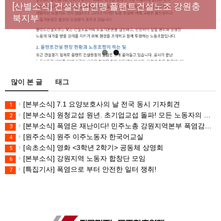
년노동자 사망사고의 철저한 진상규명과 재발방지
[산별소식] 건설산업연맹 플랜트건설노조 강원충
대책 마련하라
북지부
많이 본 글
태그
[본부소식] 7.1 요양보호사의 날 전국 동시 기자회견
1
[본부소식] 원청교섭 원년. 초기업교섭 돌파! 모든 노동자의 노동기본권 쟁취! 민주노총 7.15 총파업대회
2
[본부소식] 폭염은 재난이다! 민주노총 강원지역본부 폭염감시단 선포 기자회견
3
[원주소식] 원주 이주노동자 한국어교실
4
[속초소식] 영화 <3학년 2학기> 공동체 상영회
5
[본부소식] 강원지역 노동자 합창단 모임
6
[특집기사] 폭염으로 부터 안전한 일터 쟁취!
7