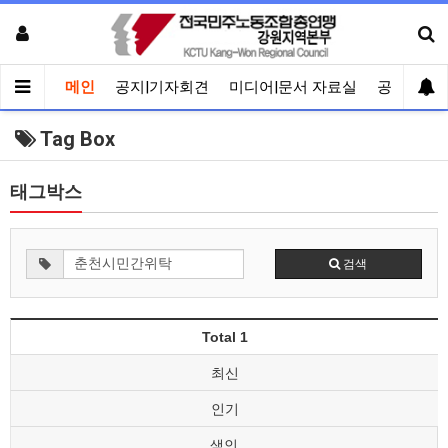
메인
공지|기자회견
미디어|문서 자료실
공유게시
Tag Box
태그박스
검색
Total 1
최신
인기
색인