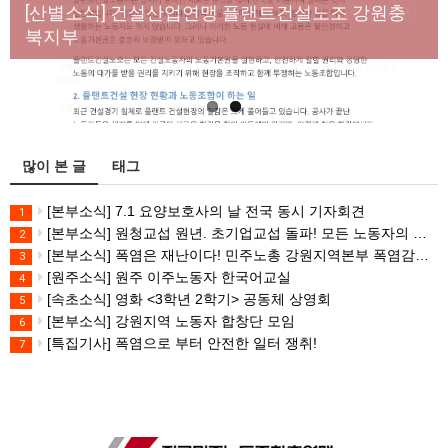
년노동자 사망사고의 철저한 진상규명과 재발방지
[산별소식] 건설산업연맹 플랜트건설노조 강원충
대책 마련하라
북지부
많이 본 글
태그
[본부소식] 7.1 요양보호사의 날 전국 동시 기자회견
1
[본부소식] 원청교섭 원년. 초기업교섭 돌파! 모든 노동자의 노동기본권 쟁취! 민주노총 7.15 총파업대회
2
[본부소식] 폭염은 재난이다! 민주노총 강원지역본부 폭염감시단 선포 기자회견
3
[원주소식] 원주 이주노동자 한국어교실
4
[속초소식] 영화 <3학년 2학기> 공동체 상영회
5
[본부소식] 강원지역 노동자 합창단 모임
6
[특집기사] 폭염으로 부터 안전한 일터 쟁취!
7