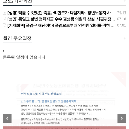
보도/기자회견
+
[성명] 막을 수 있었던 죽음, HL만도가 책임져라 : 청년노동자 사망사고의 철저한 진상규명과 재발방지 대책 마련하라
7일전
[성명] 통일교 불법 정치자금 수수 권성동 의원직 상실, 사필귀정이다
07.16
[기자회견] 폭염은 재난이다! 폭염으로부터 안전한 일터를 위한 민주노총 강원지역본부 폭염감시단 선포 기자회견
07.01
월간 주요일정
+
등록된 일정이 없습니다.
New
[성명] 막을 수 있었던 죽음, HL만도가 책임져라 : 청
Previous
Next