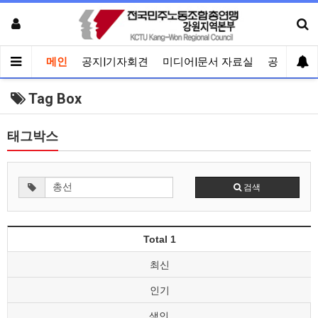
메인
공지|기자회견
미디어|문서 자료실
공유게시
Tag Box
태그박스
검색
Total 1
최신
인기
색인