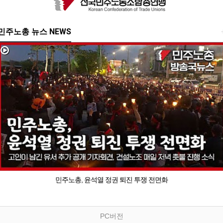
민주노총 뉴스 NEWS
민주노총, 윤석열 정권 퇴진 투쟁 전면화
PC버전