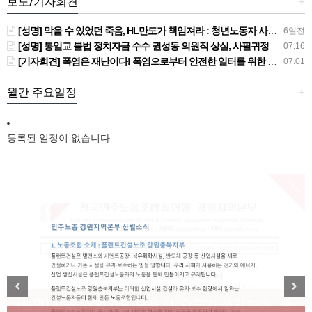
보도/기자회견
+
[성명] 막을 수 있었던 죽음, HL만도가 책임져라 : 청년노동자 사망사고의 철저한 진상규명과 재발방지 대책 마련하라
6일전
[성명] 통일교 불법 정치자금 수수 권성동 의원직 상실, 사필귀정이다
07.16
[기자회견] 폭염은 재난이다! 폭염으로부터 안전한 일터를 위한 민주노총 강원지역본부 폭염감시단 선포 기자회견
07.01
월간 주요일정
+
등록된 일정이 없습니다.
New
[성명] 막을 수 있었던 죽음, HL만도가 책임져라 : 청
Previous
Next