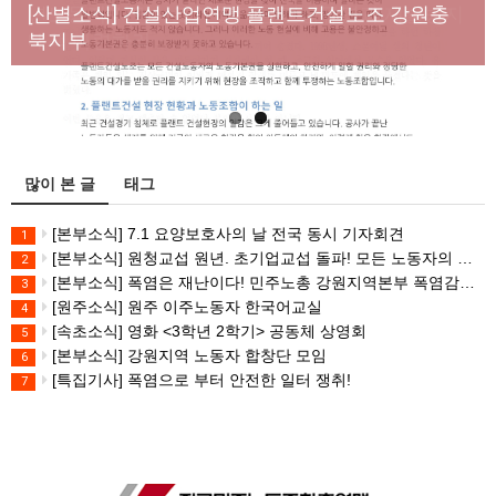
년노동자 사망사고의 철저한 진상규명과 재발방지
[산별소식] 건설산업연맹 플랜트건설노조 강원충
대책 마련하라
북지부
많이 본 글
태그
[본부소식] 7.1 요양보호사의 날 전국 동시 기자회견
1
[본부소식] 원청교섭 원년. 초기업교섭 돌파! 모든 노동자의 노동기본권 쟁취! 민주노총 7.15 총파업대회
2
[본부소식] 폭염은 재난이다! 민주노총 강원지역본부 폭염감시단 선포 기자회견
3
[원주소식] 원주 이주노동자 한국어교실
4
[속초소식] 영화 <3학년 2학기> 공동체 상영회
5
[본부소식] 강원지역 노동자 합창단 모임
6
[특집기사] 폭염으로 부터 안전한 일터 쟁취!
7