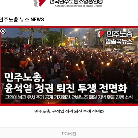
민주노총 뉴스 NEWS
민주노총, 윤석열 정권 퇴진 투쟁 전면화
PC버전