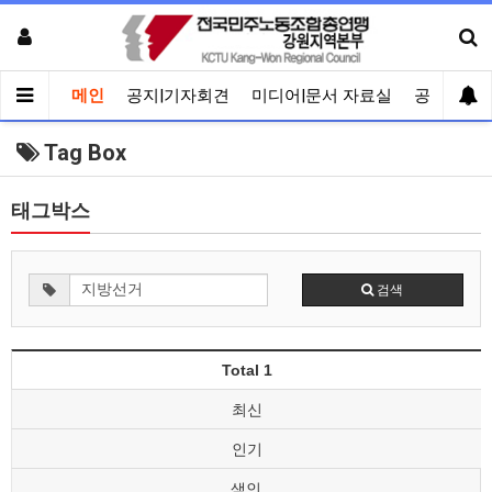
메인
공지|기자회견
미디어|문서 자료실
공유게시
Tag Box
태그박스
검색
Total 1
최신
인기
색인